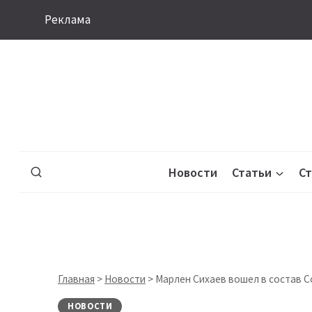
Перейти
Реклама
к
содержимому
Новости
Статьи
С
Главная
>
Новости
>
Марлен Сихаев вошел в состав Со
НОВОСТИ