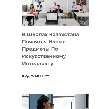
BY
MOST
—
МЕЖДУНАРОДНУЮ
ПРОГРАММУ
В Школах Казахстана
ДЛЯ
ТЕХНОЛОГИЧЕСКИХ
Появятся Новые
СТАРТАПОВ
Предметы По
Искусственному
Интеллекту
В
ПОДРОБНЕЕ
ШКОЛАХ
КАЗАХСТАНА
ПОЯВЯТСЯ
НОВЫЕ
ПРЕДМЕТЫ