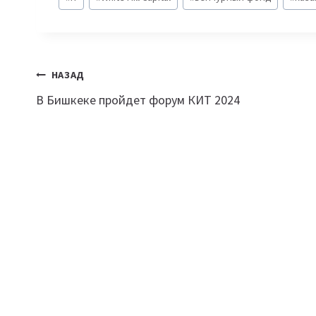
записи:
Навигация
НАЗАД
В Бишкеке пройдет форум КИТ 2024
по
записям