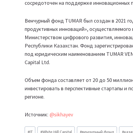
сосредоточен на поддержке инновационных п
Венчурный фонд TUMAR был создан в 2021 го
продуктивных инноваций», осуществляемого 
Министерством цифрового развития, иннова
Республики Казахстан. Фонд зарегистрирова
под юридическим наименованием TUMAR VENTU
Capital Ltd.
Объем фонда составляет от 20 до 50 миллион
инвестировать в перспективные стартапы и 
регионе.
Источник:
@sikhayev
Метки
#
IT
#
White Hill Capital
#
венчурный фонд
#
каза