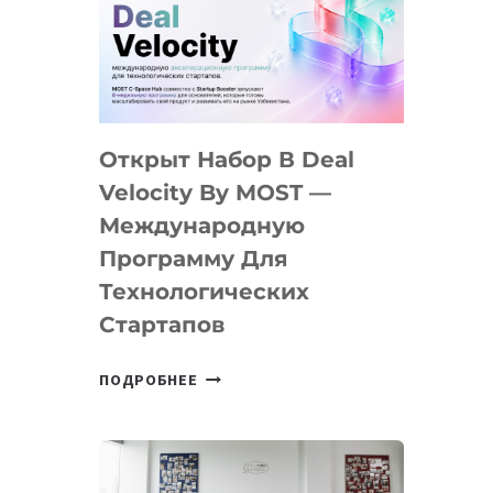
AI
YOUTH
CAMP
ДАЛ
30
Открыт Набор В Deal
ПОДРОСТКАМ
БИЛЕТ
Velocity By MOST —
В
Международную
IT-
Программу Для
ПРЕДПРИНИМАТЕЛЬСТВО
Технологических
Стартапов
ОТКРЫТ
ПОДРОБНЕЕ
НАБОР
В
DEAL
VELOCITY