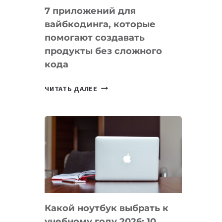
7 приложений для
вайбкодинга, которые
помогают создавать
продукты без сложного
кода
7
ЧИТАТЬ ДАЛЕЕ
ПРИЛОЖЕНИЙ
ДЛЯ
ВАЙБКОДИНГА,
КОТОРЫЕ
ПОМОГАЮТ
СОЗДАВАТЬ
ПРОДУКТЫ
БЕЗ
СЛОЖНОГО
Какой ноутбук выбрать к
КОДА
учебному году 2026: 10