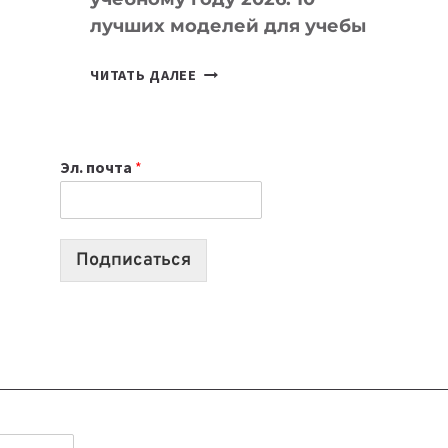
лучших моделей для учебы
КАКОЙ
ЧИТАТЬ ДАЛЕЕ
НОУТБУК
ВЫБРАТЬ
К
Эл. почта
*
УЧЕБНОМУ
ГОДУ
2026:
10
Подписаться
ЛУЧШИХ
МОДЕЛЕЙ
ДЛЯ
УЧЕБЫ