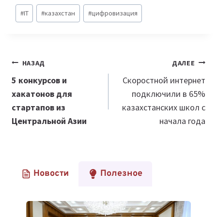
Метки
#
IT
#
казахстан
#
цифровизация
записи:
Навигация
НАЗАД
ДАЛЕЕ
по
5 конкурсов и
Скоростной интернет
хакатонов для
подключили в 65%
записям
стартапов из
казахстанских школ с
Центральной Азии
начала года
Новости
Полезное