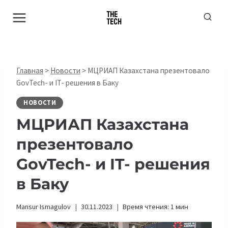
Перейти
к
содержимому
Главная
>
Новости
>
МЦРИАП Казахстана презентовало
GovTech- и IT- решения в Баку
НОВОСТИ
МЦРИАП Казахстана
презентовало
GovTech- и IT- решения
в Баку
Mansur Ismagulov
30.11.2023
Время чтения:
1
мин