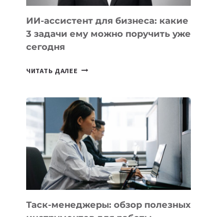
ИИ-ассистент для бизнеса: какие
3 задачи ему можно поручить уже
сегодня
ИИ-
ЧИТАТЬ ДАЛЕЕ
АССИСТЕНТ
ДЛЯ
БИЗНЕСА:
КАКИЕ
3
ЗАДАЧИ
ЕМУ
МОЖНО
ПОРУЧИТЬ
УЖЕ
СЕГОДНЯ
Таск-менеджеры: обзор полезных