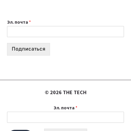
ПРИЛОЖЕНИЙ
ДЛЯ
ВАЙБКОДИНГА,
Эл. почта
*
КОТОРЫЕ
ПОМОГАЮТ
СОЗДАВАТЬ
ПРОДУКТЫ
Подписаться
БЕЗ
СЛОЖНОГО
КОДА
© 2026 THE TECH
Эл. почта
*