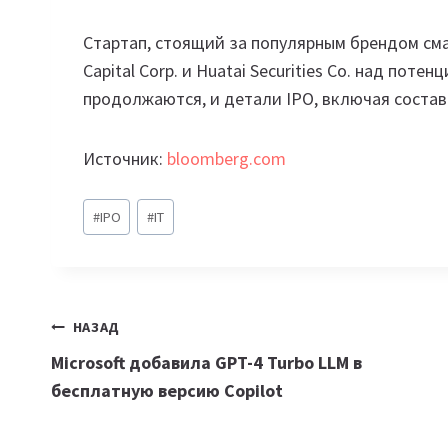
Стартап, стоящий за популярным брендом смар
Capital Corp. и Huatai Securities Co. над пот
продолжаются, и детали IPO, включая состав 
Источник:
bloomberg.com
Метки
#
IPO
#
IT
записи:
Навигация
НАЗАД
Microsoft добавила GPT-4 Turbo LLM в
по
бесплатную версию Copilot
записям