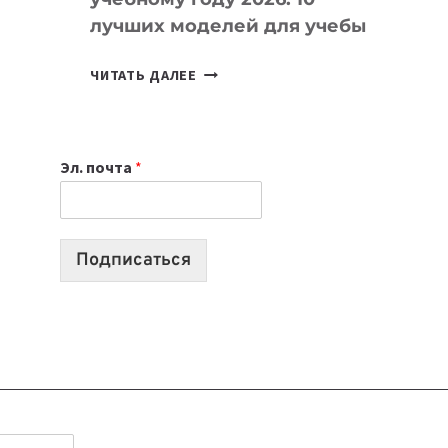
лучших моделей для учебы
КАКОЙ
ЧИТАТЬ ДАЛЕЕ
НОУТБУК
ВЫБРАТЬ
К
Эл. почта
*
УЧЕБНОМУ
ГОДУ
2026:
10
Подписаться
ЛУЧШИХ
МОДЕЛЕЙ
ДЛЯ
УЧЕБЫ