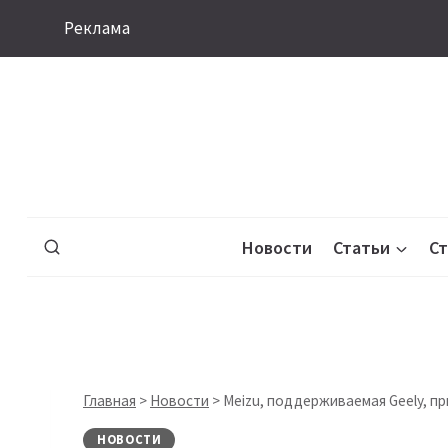
Перейти
Реклама
к
содержимому
Новости
Статьи
С
Главная
>
Новости
>
Meizu, поддерживаемая Geely, п
НОВОСТИ