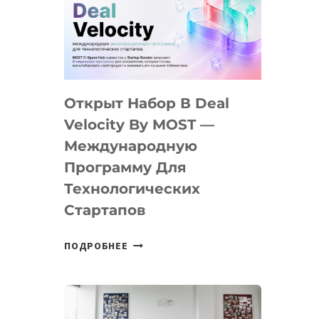
AI
YOUTH
CAMP
ДАЛ
30
Открыт Набор В Deal
ПОДРОСТКАМ
БИЛЕТ
Velocity By MOST —
В
Международную
IT-
Программу Для
ПРЕДПРИНИМАТЕЛЬСТВО
Технологических
Стартапов
ОТКРЫТ
ПОДРОБНЕЕ
НАБОР
В
DEAL
VELOCITY