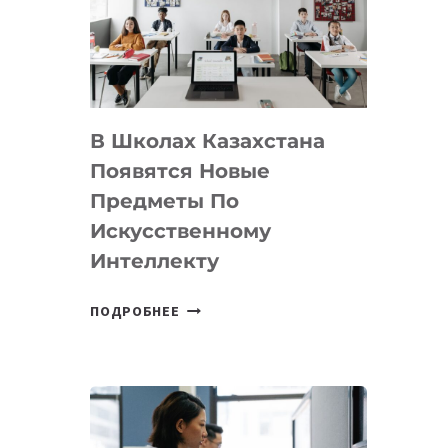
BY
MOST
—
МЕЖДУНАРОДНУЮ
ПРОГРАММУ
В Школах Казахстана
ДЛЯ
ТЕХНОЛОГИЧЕСКИХ
Появятся Новые
СТАРТАПОВ
Предметы По
Искусственному
Интеллекту
В
ПОДРОБНЕЕ
ШКОЛАХ
КАЗАХСТАНА
ПОЯВЯТСЯ
НОВЫЕ
ПРЕДМЕТЫ