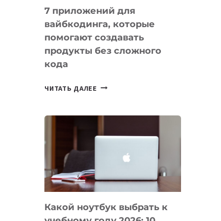
7 приложений для
вайбкодинга, которые
помогают создавать
продукты без сложного
кода
7
ЧИТАТЬ ДАЛЕЕ
ПРИЛОЖЕНИЙ
ДЛЯ
ВАЙБКОДИНГА,
КОТОРЫЕ
ПОМОГАЮТ
СОЗДАВАТЬ
ПРОДУКТЫ
БЕЗ
СЛОЖНОГО
Какой ноутбук выбрать к
КОДА
учебному году 2026: 10