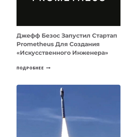
ПРОГРАММИРОВАНИЯ
НА
MACOS
И
LINUX
Джефф Безос Запустил Стартап
Prometheus Для Создания
«искусственного Инженера»
ДЖЕФФ
ПОДРОБНЕЕ
БЕЗОС
ЗАПУСТИЛ
СТАРТАП
PROMETHEUS
ДЛЯ
СОЗДАНИЯ
«ИСКУССТВЕННОГО
ИНЖЕНЕРА»