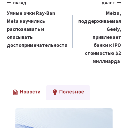
Навигация
НАЗАД
ДАЛЕЕ
по
Умные очки Ray-Ban
Meizu,
Meta научились
поддерживаемая
записям
распознавать и
Geely,
описывать
привлекает
достопримечательности
банки к IPO
стоимостью $2
миллиарда
Новости
Полезное