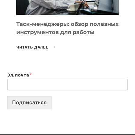
ПОРУЧИТЬ
УЖЕ
СЕГОДНЯ
Таск-менеджеры: обзор полезных
инструментов для работы
ТАСК-
ЧИТАТЬ ДАЛЕЕ
МЕНЕДЖЕРЫ:
ОБЗОР
ПОЛЕЗНЫХ
Эл. почта
*
ИНСТРУМЕНТОВ
ДЛЯ
РАБОТЫ
Подписаться