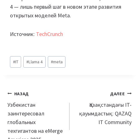
4 — лишь первый шаг в новом этапе развития
открытых моделей Meta.
Источник:
TechCrunch
Метки
#
IT
#
Llama 4
#
meta
записи:
Навигация
НАЗАД
ДАЛЕЕ
по
Узбекистан
Қазақстандағы IT-
заинтересовал
қауымдастық: QAZAQ
записям
глобальных
IT Community
техгигантов на eMerge