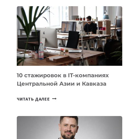
В
ИСТОРИИ
ЗАВОЕВАЛА
МЕДАЛЬ
НА
МЕЖДУНАРОДНОЙ
ОЛИМПИАДЕ
ПО
ИИ
10 стажировок в IT-компаниях
Центральной Азии и Кавказа
10
ЧИТАТЬ ДАЛЕЕ
СТАЖИРОВОК
В
IT-
КОМПАНИЯХ
ЦЕНТРАЛЬНОЙ