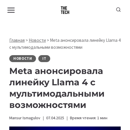
Перейти
к
содержимому
Главная
>
Новости
>
Meta анонсировала линейку Llama 4
с мультимодальными возможностями
НОВОСТИ
IT
Meta анонсировала
линейку Llama 4 с
мультимодальными
возможностями
Mansur Ismagulov
07.04.2025
Время чтения:
1
мин