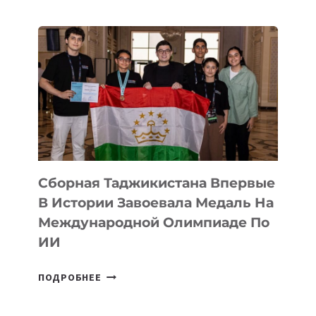
COMIC
CON
ASTANA
ПРЕДСТАВИЛИ
АРТ-
ФИЛЬМ
TENGRIDA:
CYBER
STEPPE
Сборная Таджикистана Впервые
В Истории Завоевала Медаль На
Международной Олимпиаде По
ИИ
СБОРНАЯ
ПОДРОБНЕЕ
ТАДЖИКИСТАНА
ВПЕРВЫЕ