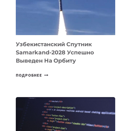
СОЗДАНИЯ
«ИСКУССТВЕННОГО
ИНЖЕНЕРА»
Узбекистанский Спутник
Samarkand-2028 Успешно
Выведен На Орбиту
УЗБЕКИСТАНСКИЙ
ПОДРОБНЕЕ
СПУТНИК
SAMARKAND-
2028
УСПЕШНО
ВЫВЕДЕН
НА
ОРБИТУ