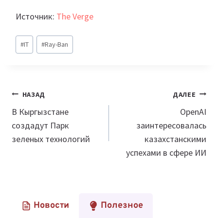
Источник:
The Verge
Метки
#
IT
#
Ray-Ban
записи:
Навигация
НАЗАД
ДАЛЕЕ
по
В Кыргызстане
OpenAI
создадут Парк
заинтересовалась
записям
зеленых технологий
казахстанскими
успехами в сфере ИИ
Новости
Полезное