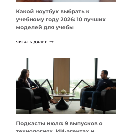
КОДА
Какой ноутбук выбрать к
учебному году 2026: 10 лучших
моделей для учебы
КАКОЙ
ЧИТАТЬ ДАЛЕЕ
НОУТБУК
ВЫБРАТЬ
К
УЧЕБНОМУ
ГОДУ
2026:
10
ЛУЧШИХ
МОДЕЛЕЙ
ДЛЯ
УЧЕБЫ
Подкасты июля: 9 выпусков о
технологиях, ИИ-агентах и