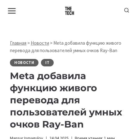
Перейти
к
содержимому
Главная
>
Новости
>
Meta добавила функцию живого
перевода для пользователей умных очков Ray-Ban
НОВОСТИ
IT
Meta добавила
функцию живого
перевода для
пользователей умных
очков Ray-Ban
Mansur Ismagulov
24.04.2025
Время чтения:
1
мин