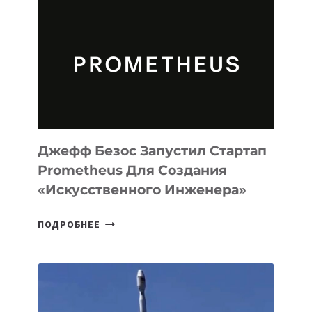
АГЕНТА
MUSE
CODE
ДЛЯ
ПРОГРАММИРОВАНИЯ
НА
MACOS
И
LINUX
Джефф Безос Запустил Стартап
Prometheus Для Создания
«искусственного Инженера»
ДЖЕФФ
ПОДРОБНЕЕ
БЕЗОС
ЗАПУСТИЛ
СТАРТАП
PROMETHEUS
ДЛЯ