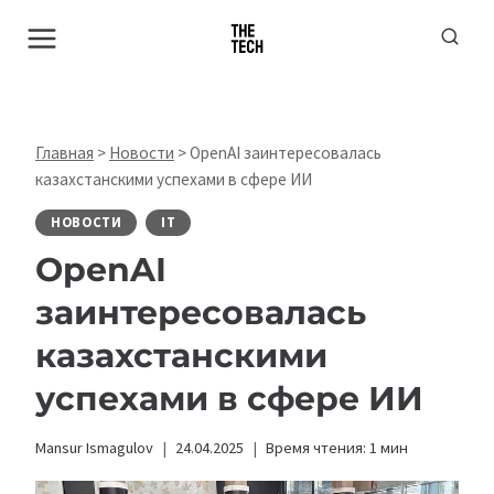
Перейти
к
содержимому
Главная
>
Новости
>
OpenAI заинтересовалась
казахстанскими успехами в сфере ИИ
НОВОСТИ
IT
OpenAI
заинтересовалась
казахстанскими
успехами в сфере ИИ
Mansur Ismagulov
24.04.2025
Время чтения:
1
мин