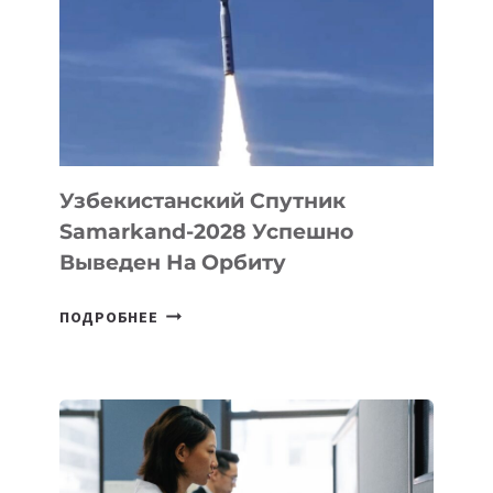
ДЛЯ
СОЗДАНИЯ
«ИСКУССТВЕННОГО
ИНЖЕНЕРА»
Узбекистанский Спутник
Samarkand-2028 Успешно
Выведен На Орбиту
УЗБЕКИСТАНСКИЙ
ПОДРОБНЕЕ
СПУТНИК
SAMARKAND-
2028
УСПЕШНО
ВЫВЕДЕН
НА