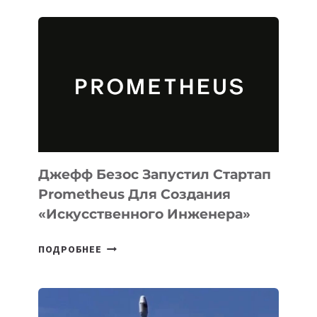
ИИ-
АГЕНТА
MUSE
CODE
ДЛЯ
ПРОГРАММИРОВАНИЯ
НА
MACOS
И
LINUX
Джефф Безос Запустил Стартап
Prometheus Для Создания
«искусственного Инженера»
ДЖЕФФ
ПОДРОБНЕЕ
БЕЗОС
ЗАПУСТИЛ
СТАРТАП
PROMETHEUS