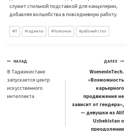
служит стильной подставкой для канцелярии,
добавляя волшебства в повседневную работу.
Метки
#
IT
#
гаджеты
#
Полезное
#
рабочий стол
записи:
Навигация
НАЗАД
ДАЛЕЕ
по
В Таджикистане
WomenInTech.
запускается центр
«Возможность
записям
искусственного
карьерного
интеллекта
продвижения не
зависит от гендера»,
— девушки из Alif
Uzbekistan о
преодолении