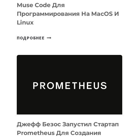
Muse Code Для
Программирования На MacOS И
Linux
META
ПОДРОБНЕЕ
ВЫПУСТИЛА
ИИ-
АГЕНТА
MUSE
CODE
ДЛЯ
ПРОГРАММИРОВАНИЯ
НА
MACOS
И
LINUX
Джефф Безос Запустил Стартап
Prometheus Для Создания