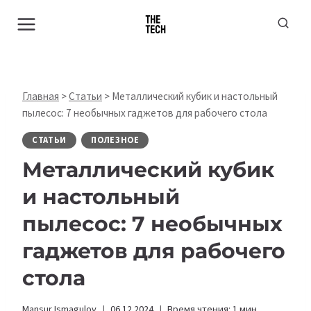
Перейти
к
содержимому
Главная
>
Статьи
>
Металлический кубик и настольный
пылесос: 7 необычных гаджетов для рабочего стола
СТАТЬИ
ПОЛЕЗНОЕ
Металлический кубик
и настольный
пылесос: 7 необычных
гаджетов для рабочего
стола
Mansur Ismagulov
06.12.2024
Время чтения:
1
мин