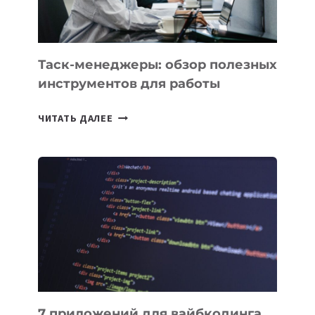
МОЖНО
ПОРУЧИТЬ
УЖЕ
СЕГОДНЯ
Таск-менеджеры: обзор полезных
инструментов для работы
ТАСК-
ЧИТАТЬ ДАЛЕЕ
МЕНЕДЖЕРЫ:
ОБЗОР
ПОЛЕЗНЫХ
ИНСТРУМЕНТОВ
ДЛЯ
РАБОТЫ
7 приложений для вайбкодинга,