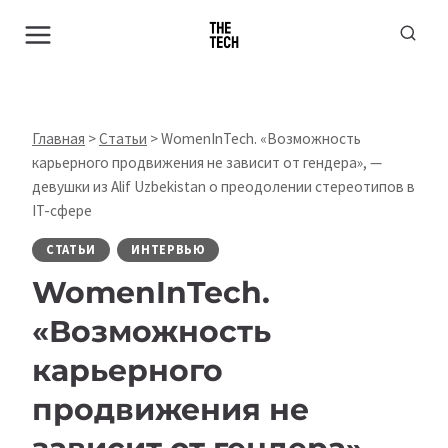
Перейти
к
содержимому
Главная
>
Статьи
>
WomenInTech. «Возможность
карьерного продвижения не зависит от гендера», —
девушки из Alif Uzbekistan о преодолении стереотипов в
IT-сфере
СТАТЬИ
ИНТЕРВЬЮ
WomenInTech.
«Возможность
карьерного
продвижения не