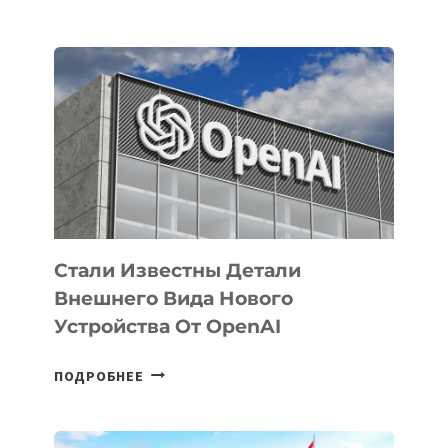
УЗБЕКИСТАНЕ
ОПРЕДЕЛЕНЫ
ПРИОРИТЕТНЫЕ
ЗАДАЧИ
ПО
РАЗВИТИЮ
ЭКОСИСТЕМЫ
ИСКУССТВЕННОГО
ИНТЕЛЛЕКТА
Стали Известны Детали
Внешнего Вида Нового
Устройства От OpenAI
СТАЛИ
ПОДРОБНЕЕ
ИЗВЕСТНЫ
ДЕТАЛИ
ВНЕШНЕГО