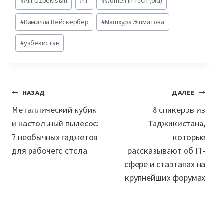
#
Alif Uzbekistan
#
IT
#
Women In Tech (old)
записи:
#
Камилла Вейскербер
#
Машхура Эшматова
#
узбекистан
Навигация
НАЗАД
ДАЛЕЕ
по
Металлический кубик
8 спикеров из
и настольный пылесос:
Таджикистана,
записям
7 необычных гаджетов
которые
для рабочего стола
рассказывают об IT-
сфере и стартапах на
крупнейших форумах