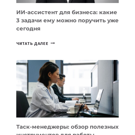
ИИ-ассистент для бизнеса: какие
3 задачи ему можно поручить уже
сегодня
ИИ-
ЧИТАТЬ ДАЛЕЕ
АССИСТЕНТ
ДЛЯ
БИЗНЕСА:
КАКИЕ
3
ЗАДАЧИ
ЕМУ
МОЖНО
ПОРУЧИТЬ
УЖЕ
СЕГОДНЯ
Таск-менеджеры: обзор полезных
инструментов для работы