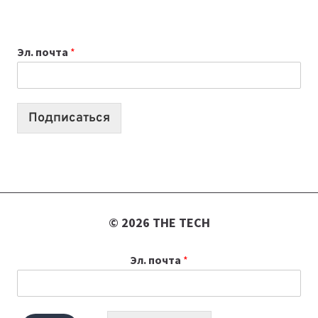
ПРИЛОЖЕНИЙ
ДЛЯ
ВАЙБКОДИНГА,
Эл. почта
*
КОТОРЫЕ
ПОМОГАЮТ
СОЗДАВАТЬ
ПРОДУКТЫ
Подписаться
БЕЗ
СЛОЖНОГО
КОДА
© 2026 THE TECH
Эл. почта
*