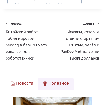
записи:
Навигация
НАЗАД
ДАЛЕЕ
по
Китайский робот
Факапы, которые
побил мировой
стоили стартапам
записям
рекорд в беге. Что это
TrustMe, Verifix и
означает для
PanDev Metrics сотни
робототехники
тысяч долларов
Новости
Полезное