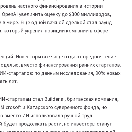
уровень частного финансирования в истории
 OpenAI увеличить оценку до $300 миллиардов,
 в мире. Еще одной важной сделкой стал раунд
в, который укрепил позиции компании в сфере
денций. Инвесторы все чаще отдают предпочтение
оделью, вместо финансирования ранних стартапов.
 ИИ-стартапов: по данным исследования, 90% новых
ять лет.
-стартапам стал Builder.ai, британская компания,
icrosoft и Катарского суверенного фонда, но
то вместо ИИ использовала ручной труд
 будет продолжать расти, но инвесторы станут
рь сосредоточено на проектах с подтвержденной