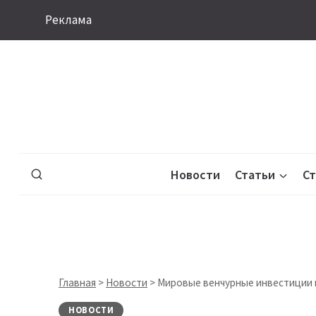
Перейти
Реклама
к
содержимому
Новости
Статьи
С
Главная
>
Новости
>
Мировые венчурные инвестиции 
НОВОСТИ