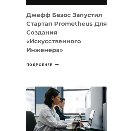
НА
MACOS
Джефф Безос Запустил
И
LINUX
Стартап Prometheus Для
Создания
«искусственного
Инженера»
ДЖЕФФ
ПОДРОБНЕЕ
БЕЗОС
ЗАПУСТИЛ
СТАРТАП
PROMETHEUS
ДЛЯ
СОЗДАНИЯ
«ИСКУССТВЕННОГО
ИНЖЕНЕРА»