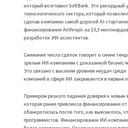
который возглавил SoftBank. Это рекордный 
технологического сектора, который позволил
сделав компанию самой дорогой AI-стартапом
финансирования Anthropic на $3,5 миллиардо
разработок ИИ-ассиcтентов.
Снижение числа сделок говорит о смене тен
зрелым ИИ-компаниям с доказанной бизнес-м
Это связано с высоким уровнем неудач среди
компаний в сфере ИИ закрываются в первые п
Примером резкого падения доверия к новым ИИ
которая ранее привлекла финансирование от M
обанкротилась после того, как выяснилось, ч
программистов. Финансирование ИИ-компаний
более осторожными. Основное внимание тепе