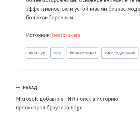
эффективностью и устойчивыми бизнес-модел
более выборочным.
Источник:
bestbrokers
Метки
#
венчур
#
ИИ
#
Инвестиции
#
исследование
записи:
Навигация
НАЗАД
Microsoft добавляет ИИ-поиск в историю
по
просмотров браузера Edge
записям