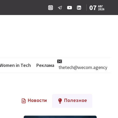
07
АВГ
2026
Women in Tech
Реклама
thetech@wecom.agency
Новости
Полезное