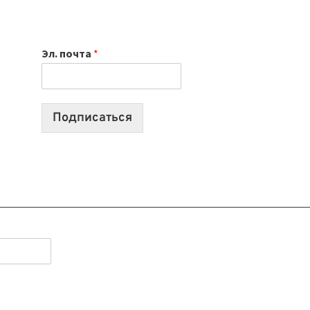
НОУТБУК
ВЫБРАТЬ
К
Эл. почта
*
УЧЕБНОМУ
ГОДУ
2026:
10
Подписаться
ЛУЧШИХ
МОДЕЛЕЙ
ДЛЯ
УЧЕБЫ