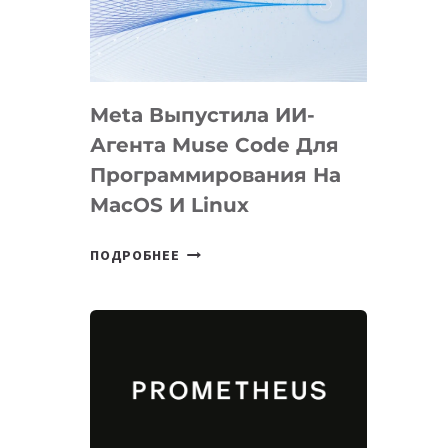
НА
SIGGRAPH
2026
Meta Выпустила ИИ-
Агента Muse Code Для
Программирования На
MacOS И Linux
META
ПОДРОБНЕЕ
ВЫПУСТИЛА
ИИ-
АГЕНТА
MUSE
CODE
ДЛЯ
ПРОГРАММИРОВАНИЯ