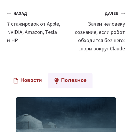
Навигация
НАЗАД
ДАЛЕЕ
по
7 стажировок от Apple,
Зачем человеку
NVIDIA, Amazon, Tesla
сознание, если робот
записям
и HP
обходится без него:
споры вокруг Claude
Новости
Полезное