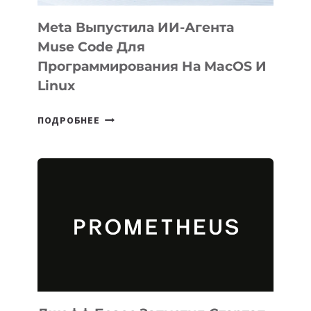
Meta Выпустила ИИ-Агента
Muse Code Для
Программирования На MacOS И
Linux
META
ПОДРОБНЕЕ
ВЫПУСТИЛА
ИИ-
АГЕНТА
MUSE
CODE
ДЛЯ
ПРОГРАММИРОВАНИЯ
НА
MACOS
И
LINUX