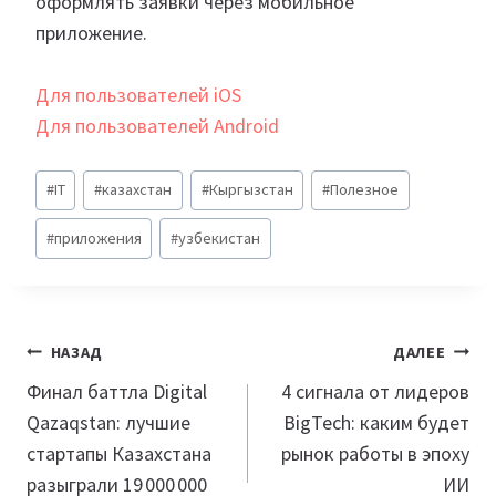
оформлять заявки через мобильное
приложение.
Для пользователей iOS
Для пользователей Android
Метки
#
IT
#
казахстан
#
Кыргызстан
#
Полезное
записи:
#
приложения
#
узбекистан
Навигация
НАЗАД
ДАЛЕЕ
по
Финал баттла Digital
4 сигнала от лидеров
Qazaqstan: лучшие
BigTech: каким будет
записям
стартапы Казахстана
рынок работы в эпоху
разыграли 19 000 000
ИИ