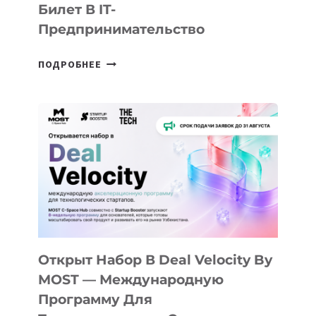
Билет В IT-
Предпринимательство
ОТ
ПОДРОБНЕЕ
ДОЛИНЫ
ДО
АЛМАТЫ:
КАК
AI
YOUTH
CAMP
ДАЛ
30
ПОДРОСТКАМ
БИЛЕТ
Открыт Набор В Deal Velocity By
В
MOST — Международную
IT-
Программу Для
ПРЕДПРИНИМАТЕЛЬСТВО