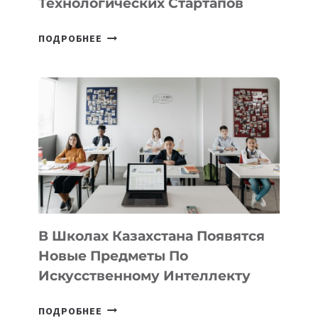
Технологических Стартапов
ОТКРЫТ
ПОДРОБНЕЕ
НАБОР
В
DEAL
VELOCITY
BY
MOST
—
МЕЖДУНАРОДНУЮ
ПРОГРАММУ
ДЛЯ
ТЕХНОЛОГИЧЕСКИХ
В Школах Казахстана Появятся
СТАРТАПОВ
Новые Предметы По
Искусственному Интеллекту
В
ПОДРОБНЕЕ