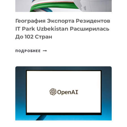
География Экспорта Резидентов
IT Park Uzbekistan Расширилась
До 102 Стран
ГЕОГРАФИЯ
ПОДРОБНЕЕ
ЭКСПОРТА
РЕЗИДЕНТОВ
IT
PARK
UZBEKISTAN
РАСШИРИЛАСЬ
ДО
102
СТРАН