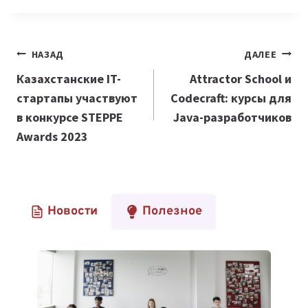
Навигация
НАЗАД
ДАЛЕЕ
по
Казахстанские IT-
Attractor School и
стартапы участвуют
Codecraft: курсы для
записям
в конкурсе STEPPE
Java-разработчиков
Awards 2023
Новости
Полезное