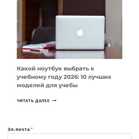
ВАЙБКОДИНГА,
КОТОРЫЕ
ПОМОГАЮТ
СОЗДАВАТЬ
ПРОДУКТЫ
БЕЗ
СЛОЖНОГО
КОДА
Какой ноутбук выбрать к
учебному году 2026: 10 лучших
моделей для учебы
КАКОЙ
ЧИТАТЬ ДАЛЕЕ
НОУТБУК
ВЫБРАТЬ
К
Эл. почта
*
УЧЕБНОМУ
ГОДУ