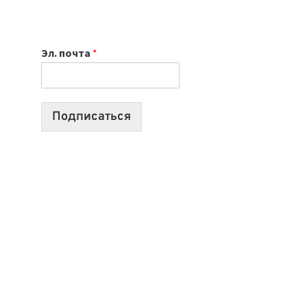
НОУТБУК
ВЫБРАТЬ
К
Эл. почта
*
УЧЕБНОМУ
ГОДУ
2026:
10
Подписаться
ЛУЧШИХ
МОДЕЛЕЙ
ДЛЯ
УЧЕБЫ