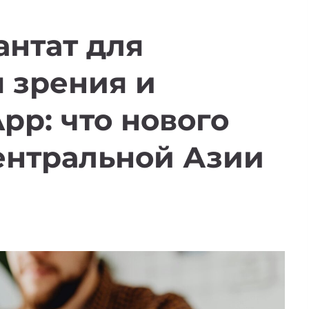
нтат для
 зрения и
pp: что нового
ентральной Азии