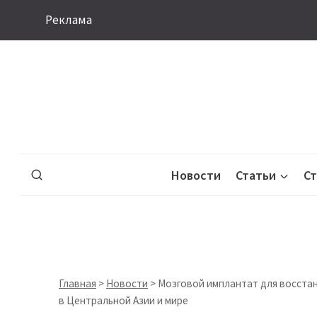
Перейти
Реклама
к
содержимому
Новости
Статьи
С
Главная
>
Новости
>
Мозговой имплантат для восстан
в Центральной Азии и мире