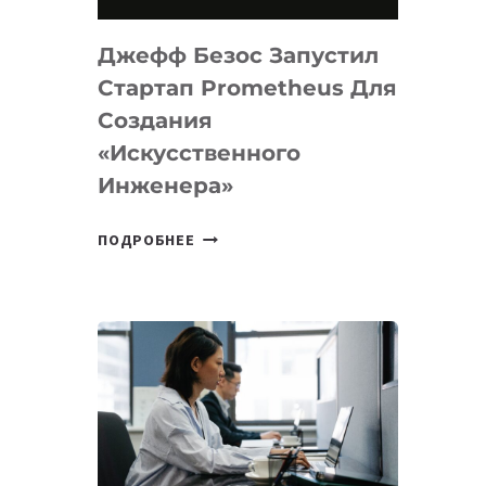
НА
MACOS
Джефф Безос Запустил
И
LINUX
Стартап Prometheus Для
Создания
«искусственного
Инженера»
ДЖЕФФ
ПОДРОБНЕЕ
БЕЗОС
ЗАПУСТИЛ
СТАРТАП
PROMETHEUS
ДЛЯ
СОЗДАНИЯ
«ИСКУССТВЕННОГО
ИНЖЕНЕРА»