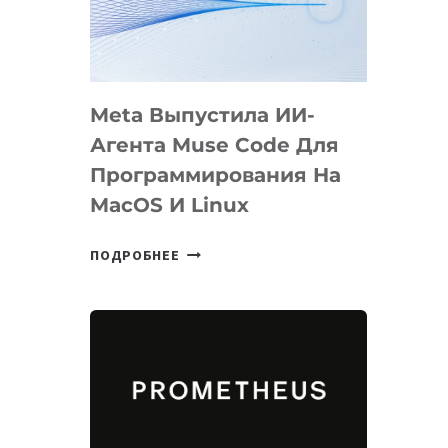
НА
SIGGRAPH
2026
Meta Выпустила ИИ-
Агента Muse Code Для
Программирования На
MacOS И Linux
META
ПОДРОБНЕЕ
ВЫПУСТИЛА
ИИ-
АГЕНТА
MUSE
CODE
ДЛЯ
ПРОГРАММИРОВАНИЯ