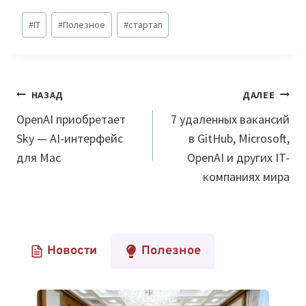
Метки
#
IT
#
Полезное
#
стартап
записи:
Навигация
НАЗАД
ДАЛЕЕ
по
OpenAI приобретает
7 удаленных вакансий
Sky — AI-интерфейс
в GitHub, Microsoft,
записям
для Mac
OpenAI и других IT-
компаниях мира
Новости
Полезное