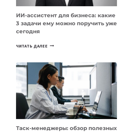
ИИ-ассистент для бизнеса: какие
3 задачи ему можно поручить уже
сегодня
ИИ-
ЧИТАТЬ ДАЛЕЕ
АССИСТЕНТ
ДЛЯ
БИЗНЕСА:
КАКИЕ
3
ЗАДАЧИ
ЕМУ
МОЖНО
ПОРУЧИТЬ
УЖЕ
СЕГОДНЯ
Таск-менеджеры: обзор полезных