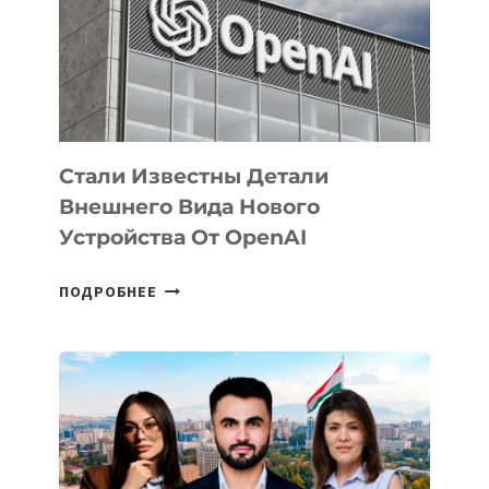
ПО
РАЗВИТИЮ
ЭКОСИСТЕМЫ
ИСКУССТВЕННОГО
ИНТЕЛЛЕКТА
Стали Известны Детали
Внешнего Вида Нового
Устройства От OpenAI
СТАЛИ
ПОДРОБНЕЕ
ИЗВЕСТНЫ
ДЕТАЛИ
ВНЕШНЕГО
ВИДА
НОВОГО
УСТРОЙСТВА
ОТ