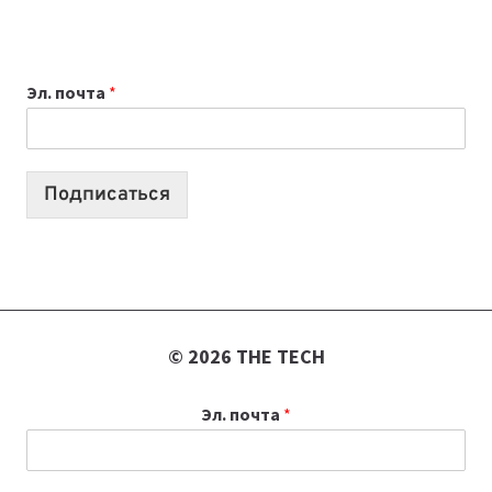
ПРИЛОЖЕНИЙ
ДЛЯ
ВАЙБКОДИНГА,
Эл. почта
*
КОТОРЫЕ
ПОМОГАЮТ
СОЗДАВАТЬ
ПРОДУКТЫ
Подписаться
БЕЗ
СЛОЖНОГО
КОДА
© 2026 THE TECH
Эл. почта
*