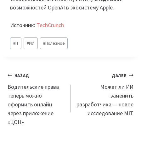
возможностей OpenAI в экосистему Apple.
Источник:
TechCrunch
Метки
#
IT
#
ИИ
#
Полезное
записи:
Навигация
НАЗАД
ДАЛЕЕ
по
Водительские права
Может ли ИИ
теперь можно
заменить
записям
оформить онлайн
разработчика — новое
через приложение
исследование MIT
«ЦОН»