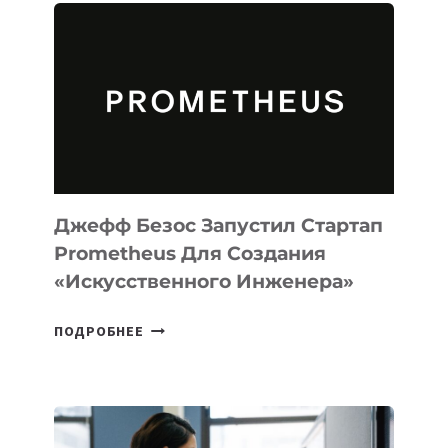
АГЕНТА
MUSE
CODE
ДЛЯ
ПРОГРАММИРОВАНИЯ
НА
MACOS
И
LINUX
Джефф Безос Запустил Стартап
Prometheus Для Создания
«искусственного Инженера»
ДЖЕФФ
ПОДРОБНЕЕ
БЕЗОС
ЗАПУСТИЛ
СТАРТАП
PROMETHEUS