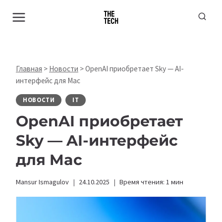
Перейти
к
содержимому
Главная
>
Новости
>
OpenAI приобретает Sky — AI-
интерфейс для Mac
НОВОСТИ
IT
OpenAI приобретает
Sky — AI-интерфейс
для Mac
Mansur Ismagulov
24.10.2025
Время чтения:
1
мин