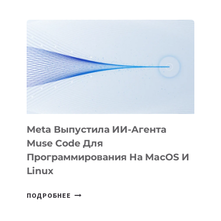
ПРЕЗЕНТОВАЛА
АНИМАЦИОННЫЙ
ФИЛЬМ
KÖK
BÖRÜ
НА
SIGGRAPH
2026
Meta Выпустила ИИ-Агента
Muse Code Для
Программирования На MacOS И
Linux
META
ПОДРОБНЕЕ
ВЫПУСТИЛА
ИИ-