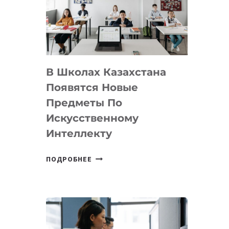
BY
MOST
—
МЕЖДУНАРОДНУЮ
ПРОГРАММУ
В Школах Казахстана
ДЛЯ
ТЕХНОЛОГИЧЕСКИХ
Появятся Новые
СТАРТАПОВ
Предметы По
Искусственному
Интеллекту
В
ПОДРОБНЕЕ
ШКОЛАХ
КАЗАХСТАНА
ПОЯВЯТСЯ
НОВЫЕ
ПРЕДМЕТЫ