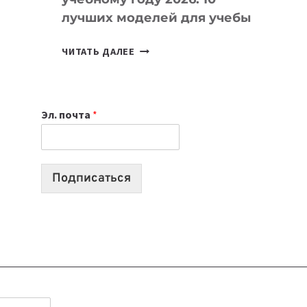
лучших моделей для учебы
КАКОЙ
ЧИТАТЬ ДАЛЕЕ
НОУТБУК
ВЫБРАТЬ
К
Эл. почта
*
УЧЕБНОМУ
ГОДУ
2026:
10
Подписаться
ЛУЧШИХ
МОДЕЛЕЙ
ДЛЯ
УЧЕБЫ