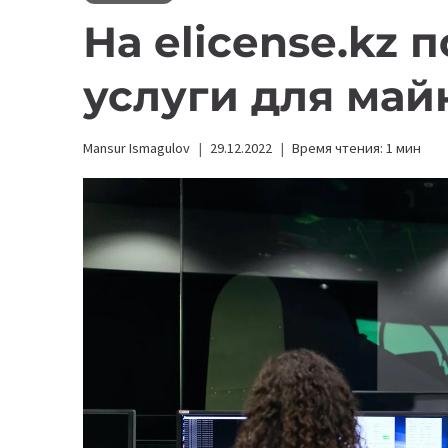
На eliсense.kz 
услуги для май
Mansur Ismagulov
29.12.2022
Время чтения:
1
мин