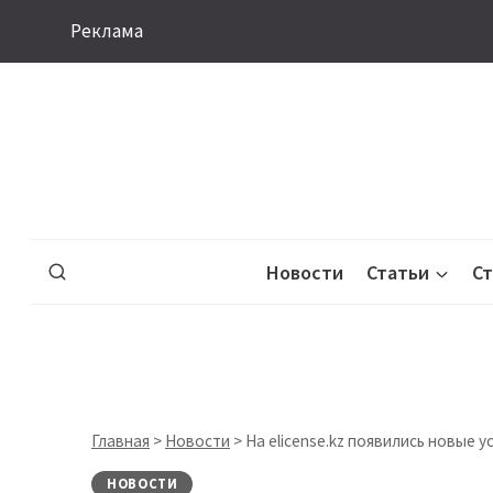
Перейти
Реклама
к
содержимому
Новости
Статьи
С
Главная
>
Новости
>
На eliсense.kz появились новые у
НОВОСТИ