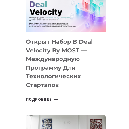
AI
YOUTH
CAMP
ДАЛ
30
Открыт Набор В Deal
ПОДРОСТКАМ
БИЛЕТ
Velocity By MOST —
В
Международную
IT-
Программу Для
ПРЕДПРИНИМАТЕЛЬСТВО
Технологических
Стартапов
ОТКРЫТ
ПОДРОБНЕЕ
НАБОР
В
DEAL
VELOCITY