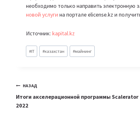
необходимо только направить электронную з
новой услуги
на портале
eliсense.kz и получи
Источник:
kapital.kz
Метки
#
IT
#
казахстан
#
майнинг
записи:
Навигация
НАЗАД
Итоги акселерационной программы Scalerator
по
2022
записям