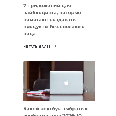
7 приложений для
вайбкодинга, которые
помогают создавать
продукты без сложного
кода
7
ЧИТАТЬ ДАЛЕЕ
ПРИЛОЖЕНИЙ
ДЛЯ
ВАЙБКОДИНГА,
КОТОРЫЕ
ПОМОГАЮТ
СОЗДАВАТЬ
ПРОДУКТЫ
БЕЗ
СЛОЖНОГО
Какой ноутбук выбрать к
КОДА
учебному году 2026: 10