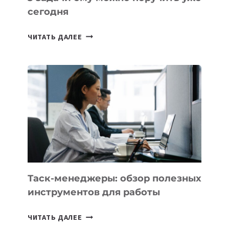
сегодня
ИИ-
ЧИТАТЬ ДАЛЕЕ
АССИСТЕНТ
ДЛЯ
БИЗНЕСА:
КАКИЕ
3
ЗАДАЧИ
ЕМУ
МОЖНО
ПОРУЧИТЬ
УЖЕ
СЕГОДНЯ
Таск-менеджеры: обзор полезных
инструментов для работы
ТАСК-
ЧИТАТЬ ДАЛЕЕ
МЕНЕДЖЕРЫ: