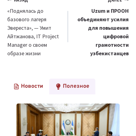
Навигация
по
«Поднялась до
Uzum и ПРООН
базового лагеря
объединяют усилия
записям
Эвереста», — Умит
для повышения
Айтжанова, IT Project
цифровой
Manager о своем
грамотности
образе жизни
узбекистанцев
Новости
Полезное