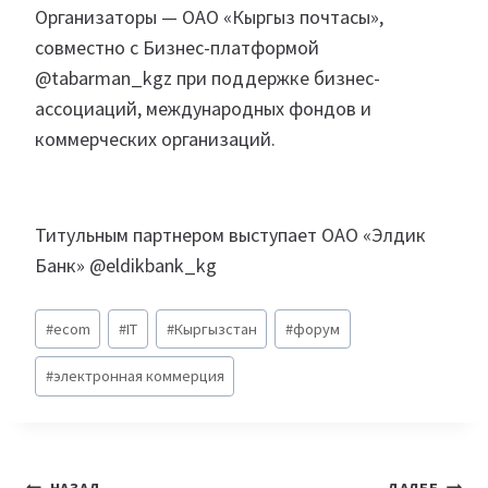
Организаторы — ОАО «Кыргыз почтасы»,
совместно с Бизнес-платформой
@tabarman_kgz при поддержке бизнес-
ассоциаций, международных фондов и
коммерческих организаций.
Титульным партнером выступает ОАО «Элдик
Банк» @eldikbank_kg
Метки
#
ecom
#
IT
#
Кыргызстан
#
форум
записи:
#
электронная коммерция
НАЗАД
ДАЛЕЕ