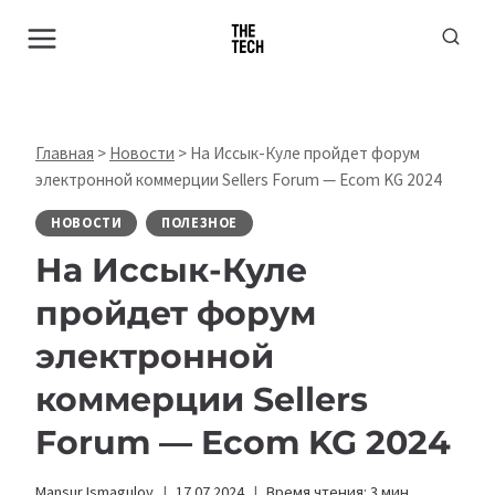
Перейти
к
содержимому
Главная
>
Новости
>
На Иссык-Куле пройдет форум
электронной коммерции Sellers Forum — Ecom KG 2024
НОВОСТИ
ПОЛЕЗНОЕ
На Иссык-Куле
пройдет форум
электронной
коммерции Sellers
Forum — Ecom KG 2024
Mansur Ismagulov
17.07.2024
Время чтения:
3
мин