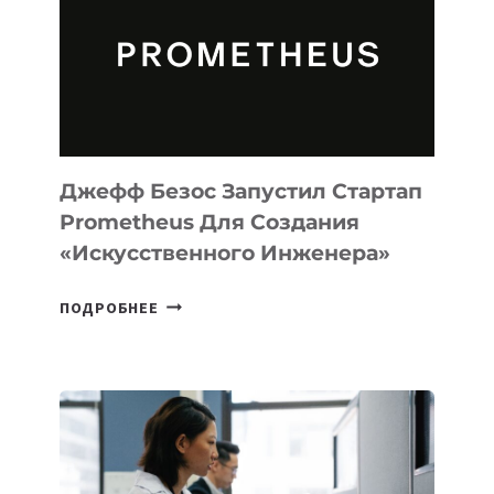
CODE
ДЛЯ
ПРОГРАММИРОВАНИЯ
НА
MACOS
И
LINUX
Джефф Безос Запустил Стартап
Prometheus Для Создания
«искусственного Инженера»
ДЖЕФФ
ПОДРОБНЕЕ
БЕЗОС
ЗАПУСТИЛ
СТАРТАП
PROMETHEUS
ДЛЯ
СОЗДАНИЯ
«ИСКУССТВЕННОГО