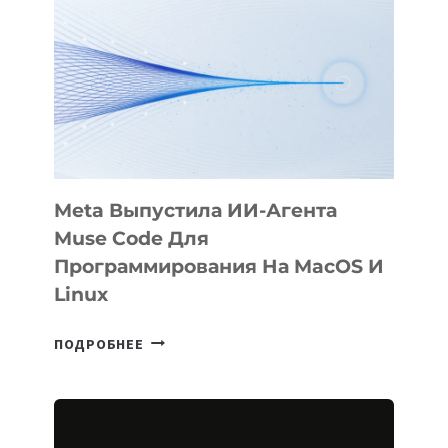
ФИЛЬМ
KÖK
BÖRÜ
НА
SIGGRAPH
2026
Meta Выпустила ИИ-Агента
Muse Code Для
Программирования На MacOS И
Linux
META
ПОДРОБНЕЕ
ВЫПУСТИЛА
ИИ-
АГЕНТА
MUSE