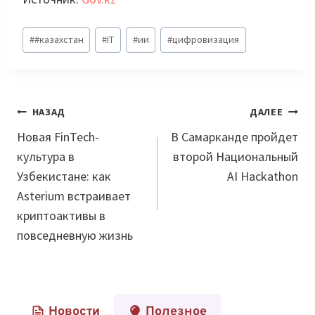
Метки
#
#казахстан
#
IT
#
ии
#
цифровизация
записи:
Навигация
НАЗАД
ДАЛЕЕ
по
Новая FinTech-
В Самарканде пройдет
культура в
второй Национальный
записям
Узбекистане: как
AI Hackathon
Asterium встраивает
криптоактивы в
повседневную жизнь
Новости
Полезное