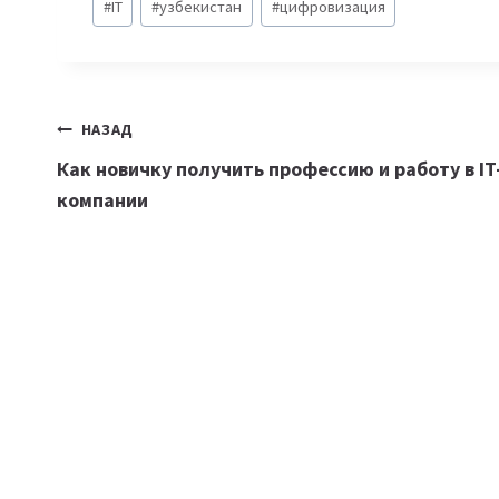
#
IT
#
узбекистан
#
цифровизация
записи:
Навигация
НАЗАД
Как новичку получить профессию и работу в IT
по
компании
записям