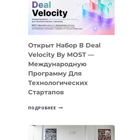
AI
YOUTH
CAMP
ДАЛ
30
Открыт Набор В Deal
ПОДРОСТКАМ
БИЛЕТ
Velocity By MOST —
В
Международную
IT-
Программу Для
ПРЕДПРИНИМАТЕЛЬСТВО
Технологических
Стартапов
ОТКРЫТ
ПОДРОБНЕЕ
НАБОР
В
DEAL
VELOCITY