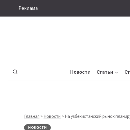
Перейти
Реклама
к
содержимому
Новости
Статьи
С
Главная
>
Новости
>
На узбекистанский рынок планир
НОВОСТИ