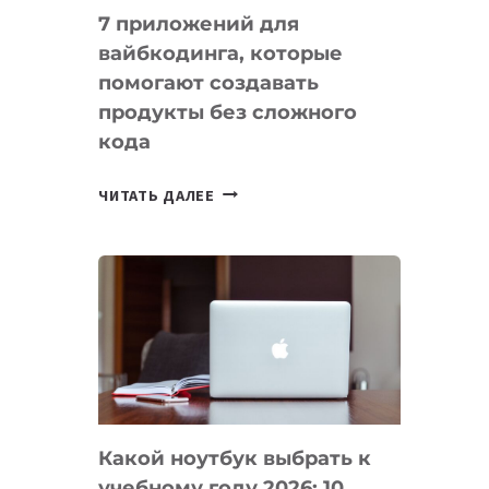
7 приложений для
вайбкодинга, которые
помогают создавать
продукты без сложного
кода
7
ЧИТАТЬ ДАЛЕЕ
ПРИЛОЖЕНИЙ
ДЛЯ
ВАЙБКОДИНГА,
КОТОРЫЕ
ПОМОГАЮТ
СОЗДАВАТЬ
ПРОДУКТЫ
БЕЗ
СЛОЖНОГО
Какой ноутбук выбрать к
КОДА
учебному году 2026: 10