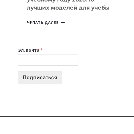
лучших моделей для учебы
КАКОЙ
ЧИТАТЬ ДАЛЕЕ
НОУТБУК
ВЫБРАТЬ
К
Эл. почта
*
УЧЕБНОМУ
ГОДУ
2026:
10
Подписаться
ЛУЧШИХ
МОДЕЛЕЙ
ДЛЯ
УЧЕБЫ