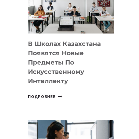
BY
MOST
—
МЕЖДУНАРОДНУЮ
ПРОГРАММУ
В Школах Казахстана
ДЛЯ
ТЕХНОЛОГИЧЕСКИХ
Появятся Новые
СТАРТАПОВ
Предметы По
Искусственному
Интеллекту
В
ПОДРОБНЕЕ
ШКОЛАХ
КАЗАХСТАНА
ПОЯВЯТСЯ
НОВЫЕ
ПРЕДМЕТЫ