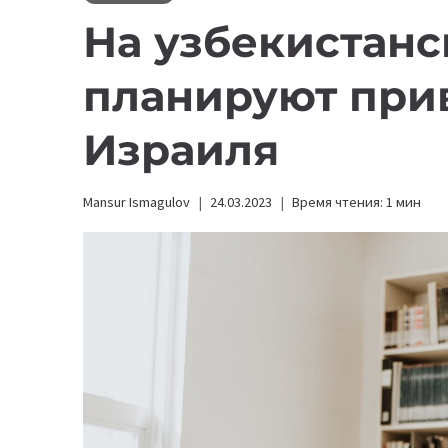
На узбекистан
планируют прив
Израиля
Mansur Ismagulov
24.03.2023
Время чтения:
1
мин