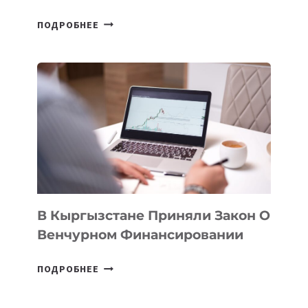
В
ПОДРОБНЕЕ
УЗБЕКИСТАНЕ
ПРОЙДЕТ
ПЕРВЫЙ
SILK
ROAD
FINANCE
&
TECHNOLOGY
FORUM
В Кыргызстане Приняли Закон О
Венчурном Финансировании
В
ПОДРОБНЕЕ
КЫРГЫЗСТАНЕ
ПРИНЯЛИ