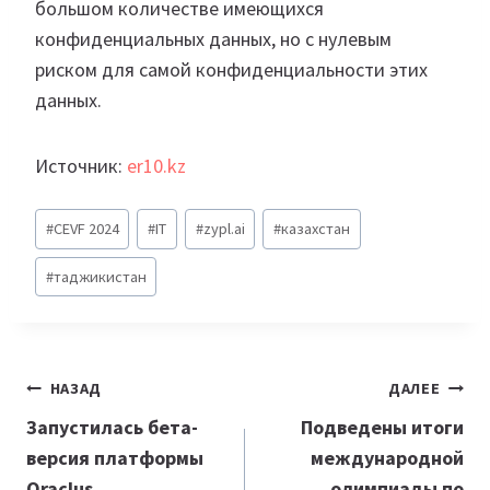
большом количестве имеющихся
конфиденциальных данных, но с нулевым
риском для самой конфиденциальности этих
данных.
Источник:
er10.kz
Метки
#
CEVF 2024
#
IT
#
zypl.ai
#
казахстан
записи:
#
таджикистан
Навигация
НАЗАД
ДАЛЕЕ
по
Запустилась бета-
Подведены итоги
версия платформы
международной
записям
Oraclus
олимпиады по