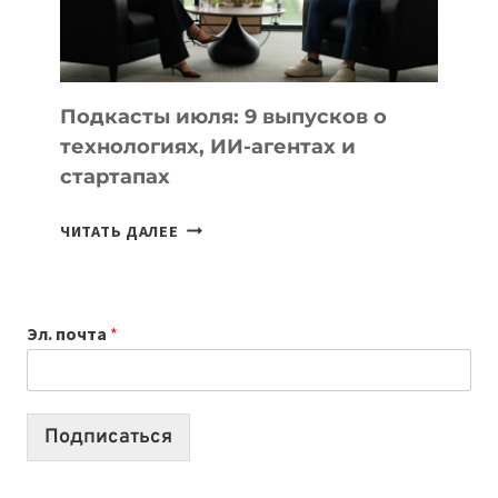
ЛУЧШИХ
МОДЕЛЕЙ
ДЛЯ
УЧЕБЫ
Подкасты июля: 9 выпусков о
технологиях, ИИ-агентах и
стартапах
ПОДКАСТЫ
ЧИТАТЬ ДАЛЕЕ
ИЮЛЯ:
9
ВЫПУСКОВ
Эл. почта
*
О
ТЕХНОЛОГИЯХ,
ИИ-
АГЕНТАХ
Подписаться
И
СТАРТАПАХ