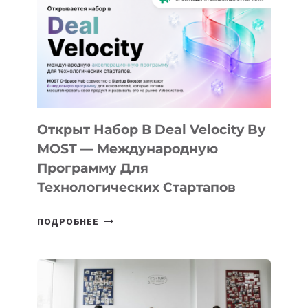
КАК
AI
YOUTH
CAMP
ДАЛ
30
ПОДРОСТКАМ
БИЛЕТ
Открыт Набор В Deal Velocity By
В
MOST — Международную
IT-
Программу Для
ПРЕДПРИНИМАТЕЛЬСТВО
Технологических Стартапов
ОТКРЫТ
ПОДРОБНЕЕ
НАБОР
В
DEAL
VELOCITY
BY