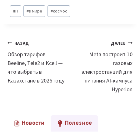
Метки
#
IT
#
в мире
#
космос
записи:
Навигация
НАЗАД
ДАЛЕЕ
по
Обзор тарифов
Meta построит 10
Beeline, Tele2 и Kcell —
газовых
записям
что выбрать в
электростанций для
Казахстане в 2026 году
питания AI-кампуса
Hyperion
Новости
Полезное