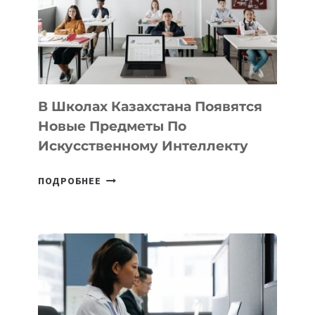
MOST
—
МЕЖДУНАРОДНУЮ
ПРОГРАММУ
ДЛЯ
ТЕХНОЛОГИЧЕСКИХ
В Школах Казахстана Появятся
СТАРТАПОВ
Новые Предметы По
Искусственному Интеллекту
В
ПОДРОБНЕЕ
ШКОЛАХ
КАЗАХСТАНА
ПОЯВЯТСЯ
НОВЫЕ
ПРЕДМЕТЫ
ПО
ИСКУССТВЕННОМУ