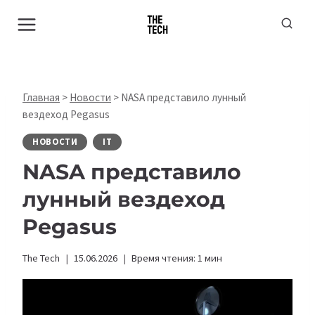
Перейти
к
содержимому
Главная
>
Новости
>
NASA представило лунный
вездеход Pegasus
НОВОСТИ
IT
NASA представило
лунный вездеход
Pegasus
The Tech
15.06.2026
Время чтения:
1
мин