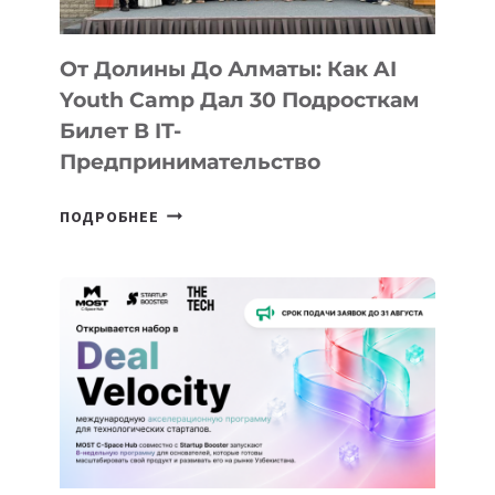
От Долины До Алматы: Как AI
Youth Camp Дал 30 Подросткам
Билет В IT-
Предпринимательство
ОТ
ПОДРОБНЕЕ
ДОЛИНЫ
ДО
АЛМАТЫ:
КАК
AI
YOUTH
CAMP
ДАЛ
30
ПОДРОСТКАМ