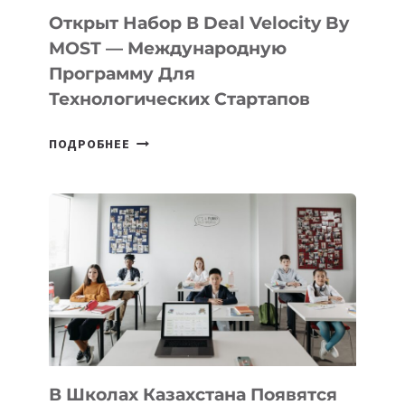
БИЛЕТ
Открыт Набор В Deal Velocity By
В
MOST — Международную
IT-
Программу Для
ПРЕДПРИНИМАТЕЛЬСТВО
Технологических Стартапов
ОТКРЫТ
ПОДРОБНЕЕ
НАБОР
В
DEAL
VELOCITY
BY
MOST
—
МЕЖДУНАРОДНУЮ
ПРОГРАММУ
ДЛЯ
ТЕХНОЛОГИЧЕСКИХ
В Школах Казахстана Появятся