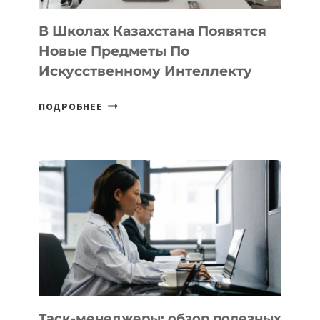
ДЛЯ
ТЕХНОЛОГИЧЕСКИХ
В Школах Казахстана Появятся
СТАРТАПОВ
Новые Предметы По
Искусственному Интеллекту
В
ПОДРОБНЕЕ
ШКОЛАХ
КАЗАХСТАНА
ПОЯВЯТСЯ
НОВЫЕ
ПРЕДМЕТЫ
ПО
ИСКУССТВЕННОМУ
ИНТЕЛЛЕКТУ
Таск-менеджеры: обзор полезных