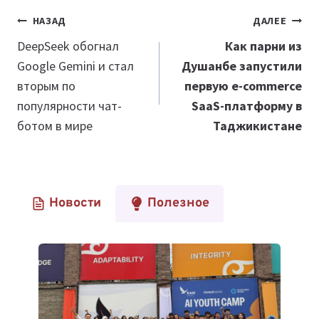
Навигация
НАЗАД
ДАЛЕЕ
по
DeepSeek обогнал
Как парни из
Google Gemini и стал
Душанбе запустили
записям
вторым по
первую e-commerce
популярности чат-
SaaS-платформу в
ботом в мире
Таджикистане
Новости
Полезное