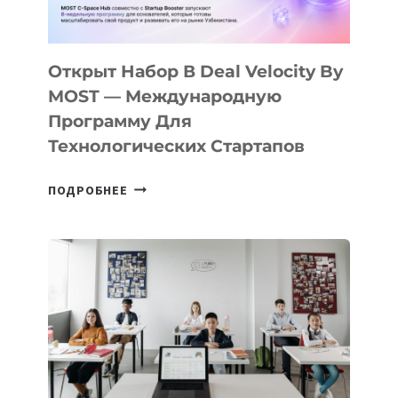
30
ПОДРОСТКАМ
БИЛЕТ
Открыт Набор В Deal Velocity By
В
MOST — Международную
IT-
Программу Для
ПРЕДПРИНИМАТЕЛЬСТВО
Технологических Стартапов
ОТКРЫТ
ПОДРОБНЕЕ
НАБОР
В
DEAL
VELOCITY
BY
MOST
—
МЕЖДУНАРОДНУЮ
ПРОГРАММУ