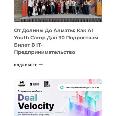
От Долины До Алматы: Как AI
Youth Camp Дал 30 Подросткам
Билет В IT-
Предпринимательство
ОТ
ПОДРОБНЕЕ
ДОЛИНЫ
ДО
АЛМАТЫ:
КАК
AI
YOUTH
CAMP
ДАЛ