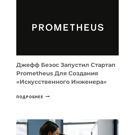
АГЕНТА
MUSE
CODE
ДЛЯ
ПРОГРАММИРОВАНИЯ
НА
MACOS
И
LINUX
Джефф Безос Запустил Стартап
Prometheus Для Создания
«искусственного Инженера»
ДЖЕФФ
ПОДРОБНЕЕ
БЕЗОС
ЗАПУСТИЛ
СТАРТАП
PROMETHEUS
ДЛЯ