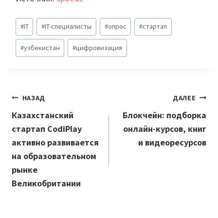
Метки
#
IT
#
IT-специалисты
#
опрос
#
стартап
записи:
#
узбекистан
#
цифровизация
Навигация
НАЗАД
ДАЛЕЕ
по
Казахстанский
Блокчейн: подборка
стартап CodiPlay
онлайн-курсов, книг
записям
активно развивается
и видеоресурсов
на образовательном
рынке
Великобритании