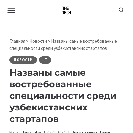
Перейти
к
содержимому
Главная
>
Новости
>
Названы самые востребованные
специальности среди узбекистанских стартапов
НОВОСТИ
IT
Названы самые
востребованные
специальности среди
узбекистанских
стартапов
Mansur Ismagulov
05.08.2024
Время чтения:
1
мин