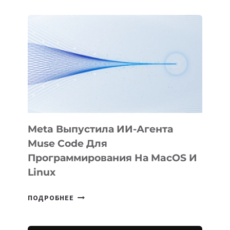
АНИМАЦИОННЫЙ
ФИЛЬМ
KÖK
BÖRÜ
НА
SIGGRAPH
2026
Meta Выпустила ИИ-Агента
Muse Code Для
Программирования На MacOS И
Linux
META
ПОДРОБНЕЕ
ВЫПУСТИЛА
ИИ-