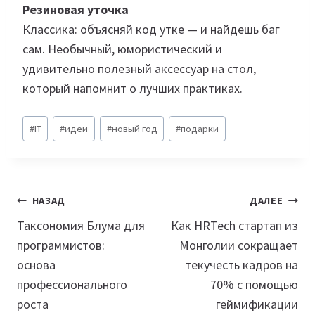
Резиновая уточка
Классика: объясняй код утке — и найдешь баг
сам. Необычный, юмористический и
удивительно полезный аксессуар на стол,
который напомнит о лучших практиках.
Метки
#
IT
#
идеи
#
новый год
#
подарки
записи:
Навигация
НАЗАД
ДАЛЕЕ
по
Таксономия Блума для
Как HRTech стартап из
программистов:
Монголии сокращает
записям
основа
текучесть кадров на
профессионального
70% с помощью
роста
геймификации