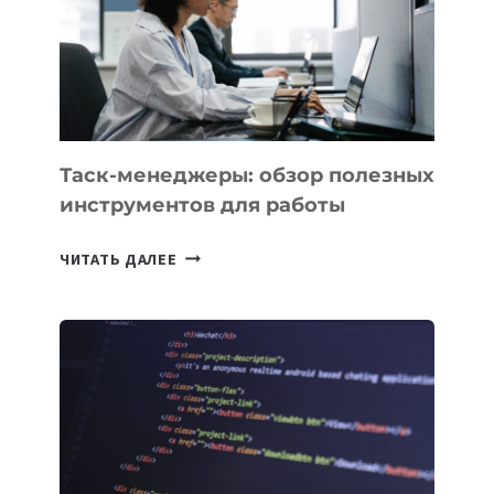
3
ЗАДАЧИ
ЕМУ
МОЖНО
ПОРУЧИТЬ
УЖЕ
СЕГОДНЯ
Таск-менеджеры: обзор полезных
инструментов для работы
ТАСК-
ЧИТАТЬ ДАЛЕЕ
МЕНЕДЖЕРЫ:
ОБЗОР
ПОЛЕЗНЫХ
ИНСТРУМЕНТОВ
ДЛЯ
РАБОТЫ