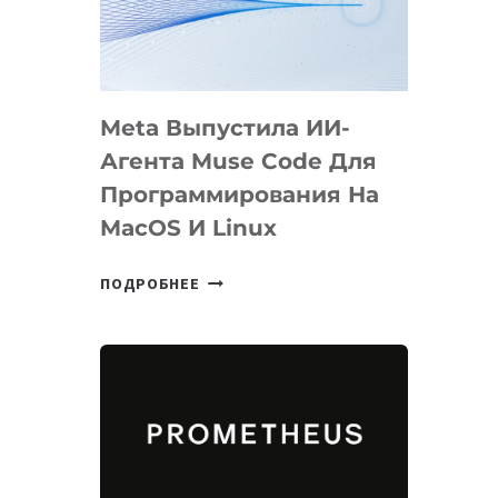
НА
SIGGRAPH
2026
Meta Выпустила ИИ-
Агента Muse Code Для
Программирования На
MacOS И Linux
META
ПОДРОБНЕЕ
ВЫПУСТИЛА
ИИ-
АГЕНТА
MUSE
CODE
ДЛЯ
ПРОГРАММИРОВАНИЯ