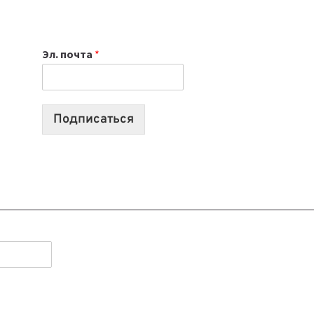
НОУТБУК
ВЫБРАТЬ
К
Эл. почта
*
УЧЕБНОМУ
ГОДУ
2026:
10
Подписаться
ЛУЧШИХ
МОДЕЛЕЙ
ДЛЯ
УЧЕБЫ