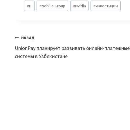
Метки
#
IT
#
Nebius Group
#
Nvidia
#
инвестиции
записи:
Навигация
НАЗАД
UnionPay планирует развивать онлайн-платежные
по
системы в Узбекистане
записям