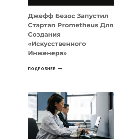
НА
MACOS
Джефф Безос Запустил
И
LINUX
Стартап Prometheus Для
Создания
«искусственного
Инженера»
ДЖЕФФ
ПОДРОБНЕЕ
БЕЗОС
ЗАПУСТИЛ
СТАРТАП
PROMETHEUS
ДЛЯ
СОЗДАНИЯ
«ИСКУССТВЕННОГО
ИНЖЕНЕРА»