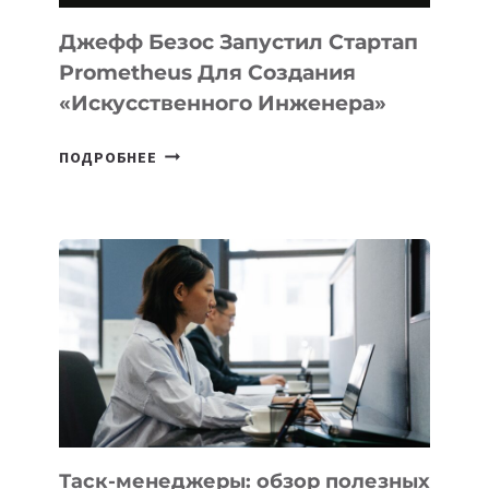
И
LINUX
Джефф Безос Запустил Стартап
Prometheus Для Создания
«искусственного Инженера»
ДЖЕФФ
ПОДРОБНЕЕ
БЕЗОС
ЗАПУСТИЛ
СТАРТАП
PROMETHEUS
ДЛЯ
СОЗДАНИЯ
«ИСКУССТВЕННОГО
ИНЖЕНЕРА»
Таск-менеджеры: обзор полезных