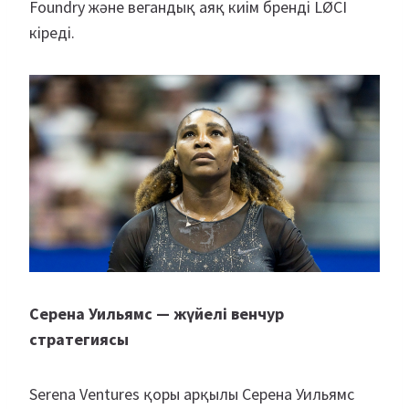
Foundry және вегандық аяқ киім бренді LØCI
кіреді.
Серена Уильямс — жүйелі венчур
стратегиясы
Serena Ventures қоры арқылы Серена Уильямс