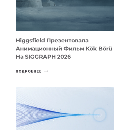
Higgsfield Презентовала
Анимационный Фильм Kök Börü
На SIGGRAPH 2026
HIGGSFIELD
ПОДРОБНЕЕ
ПРЕЗЕНТОВАЛА
АНИМАЦИОННЫЙ
ФИЛЬМ
KÖK
BÖRÜ
НА
SIGGRAPH
2026