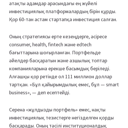
атақты адамдар арасындағы ең жүйелі
инвестициялық платформалардың бірін құрды.
Қор 60-тан астам стартапқа инвестиция салған.
Оның стратегиясы ерте кезеңдерге, әсіресе
consumer, health, fintech және edtech
бағыттарына шоғырланған. Портфельде
әйелдер басқаратын және азшылық топтар
компанияларына ерекше басымдық беріледі.
Алғашқы қор ретінде ол 111 миллион доллар
тартқан. «Бұл қайырымдылық емес, бұл — smart
business», — деп есептейді.
Серена «жұлдызды портфель» емес, нақты
инвестициялық тезистерге негізделген қорды
басқарады. Оның тәсілі институционалдық