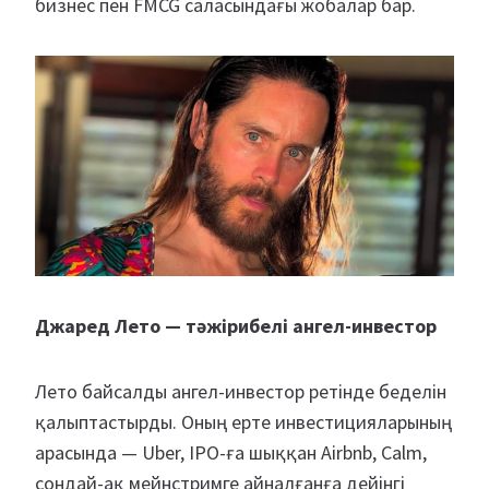
бизнес пен FMCG саласындағы жобалар бар.
Джаред Лето — тәжірибелі ангел-инвестор
Лето байсалды ангел-инвестор ретінде беделін
қалыптастырды. Оның ерте инвестицияларының
арасында — Uber, IPO-ға шыққан Airbnb, Calm,
сондай-ақ мейнстримге айналғанға дейінгі