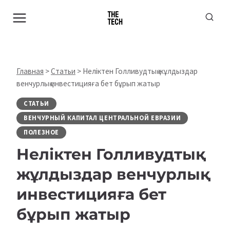
Перейти
к
содержимому
Главная
>
Статьи
>
Неліктен Голливудтық жұлдыздар
венчурлық инвестицияға бет бұрып жатыр
СТАТЬИ
ВЕНЧУРНЫЙ КАПИТАЛ ЦЕНТРАЛЬНОЙ ЕВРАЗИИ
ПОЛЕЗНОЕ
Неліктен Голливудтық
жұлдыздар венчурлық
инвестицияға бет
бұрып жатыр