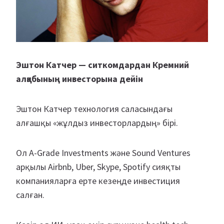
Эштон Катчер — ситкомдардан Кремний
алқабының инвесторына дейін
Эштон Катчер технология саласындағы
алғашқы «жұлдыз инвесторлардың» бірі.
Ол A-Grade Investments және Sound Ventures
арқылы Airbnb, Uber, Skype, Spotify сияқты
компанияларға ерте кезеңде инвестиция
салған.