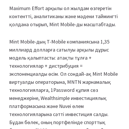
Maximum Effort арқылы ол жылдам өзгеретін
контентті, аналитиканы және мәдени таймингті
қолдана отырып, Mint Mobile-ды масштабтады.
Mint Mobile-дың T-Mobile компаниясына 1,35
миллиард долларға сатылуы арқылы дұрыс
модель қалыптасты: атақты тұлға +
технологиялар + дистрибуция =
экспоненциалды өсім. Ол сондай-ақ Mint Mobile
виртуалды операторына, MNTN жарнамалық
технологияларға, 1Password құпия сөз
менеджеріне, Wealthsimple инвестициялық
платформасына және Nuvei өлем
технологияларына сәтті инвестиция салды.
Бұдан бөлек, оның портфелінде спорттық