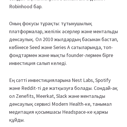
Robinhood бар.
Оның фокусы тұрақты: тұтынушылық
платформалар, желілік әсерлер және ментальды
денсаулық. Ол 2010 жылдардың басынан бастап,
көбінесе Seed және Series A сатыларында, топ-
фондтармен және мықты founder-лермен бірге
инвестиция салып келеді.
Ең сәтті инвестицияларына Nest Labs, Spotify
және Reddit-ті де жатқызуға болады. Сондай-ақ
ол Zenefits, Meerkat, Slack және ментальды
денсаулық сервисі Modern Health-ке, танымал
медитация қосымшасы Headspace-ке қаржы
құйды.