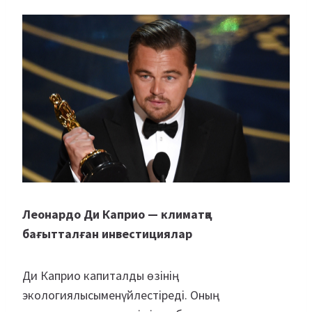
Леонардо Ди Каприо — климатқа
бағытталған инвестициялар
Ди Каприо капиталды өзінің
экологиялысыменүйлестіреді. Оның