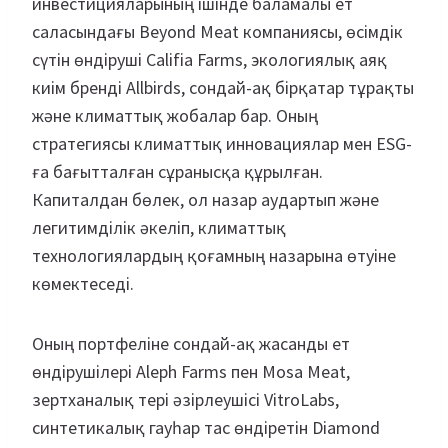
инвестицияларының ішінде баламалы ет
саласындағы Beyond Meat компаниясы, өсімдік
сүтін өндіруші Califia Farms, экологиялық аяқ
киім бренді Allbirds, сондай-ақ бірқатар тұрақты
және климаттық жобалар бар. Оның
стратегиясы климаттық инновациялар мен ESG-
ға бағытталған сұранысқа құрылған.
Капиталдан бөлек, ол назар аудартып және
легитимділік әкеліп, климаттық
технологиялардың қоғамның назарына өтуіне
көмектеседі.
Оның портфеліне сондай-ақ жасанды ет
өндірушілері Aleph Farms пен Mosa Meat,
зертханалық тері әзірлеушісі VitroLabs,
синтетикалық гауһар тас өндіретін Diamond