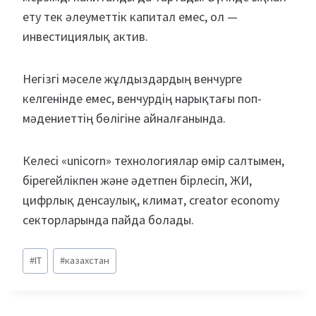
ету тек әлеуметтік капитал емес, ол —
инвестициялық актив.
Негізгі мәселе жұлдыздардың венчурге
келгенінде емес, венчурдің нарықтағы поп-
мәдениеттің бөлігіне айналғанында.
Келесі «unicorn» технологиялар өмір салтымен,
бірегейлікпен және әдетпен бірлесіп, ЖИ,
цифрлық денсаулық, климат, creator economy
секторларында пайда болады.
Метки
#
IT
#
казахстан
записи: