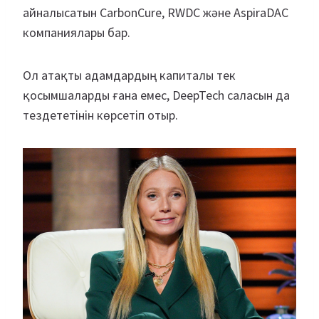
айналысатын CarbonCure, RWDC және AspiraDAC
компаниялары бар.
Ол атақты адамдардың капиталы тек
қосымшаларды ғана емес, DeepTech саласын да
тездететінін көрсетіп отыр.