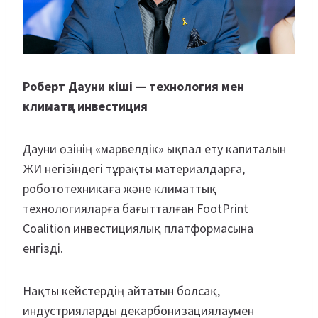
Роберт Дауни кіші — технология мен
климатқа инвестиция
Дауни өзінің «марвелдік» ықпал ету капиталын
ЖИ негізіндегі тұрақты материалдарға,
робототехникаға және климаттық
технологияларға бағытталған FootPrint
Coalition инвестициялық платформасына
енгізді.
Нақты кейстердің айтатын болсақ,
индустрияларды декарбонизациялаумен