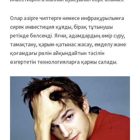
Олар әзірге чиптерге немесе инфрақұрылымға
сирек инвестиция құяды, бірақ тұтынушы
ретінде белсенді. Яғни, адамдардың өмір сүру,
тамақтану, қарым-қатынас жасау, емделу және
қоғамдағы рөлін айқындайтын тәсілін
өзгертетін технологияларға қаржы салады.