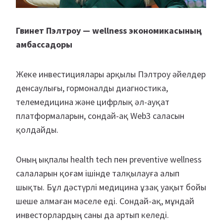
Гвинет Пэлтроу — wellness экономикасының
амбассадоры
Жеке инвестициялары арқылы Пэлтроу әйелдер
денсаулығы, гормоналды диагностика,
телемедицина және цифрлық әл-ауқат
платформаларын, сондай-ақ Web3 саласын
қолдайды.
Оның ықпалы health tech пен preventive wellness
салаларын қоғам ішінде талқылауға алып
шықты. Бұл дәстүрлі медицина ұзақ уақыт бойы
шеше алмаған мәселе еді. Сондай-ақ, мұндай
инвесторлардың саны да артып келеді.