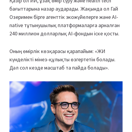
Қазір ол ИИ, ұзақ өмір сүру және health tech
бағыттарына назар аударады. Жақында ол Гай
Озеримен бірге агенттік экожүйелерге және AI-
native тұтынушылық платформаларға арналған
240 миллион долларлық AI-фондын іске қосты.
Оның өмірлік көзқарасы қарапайым: «ЖИ
күнделікті мінез-құлықты өзгертетін болады.
Дәл сол кезде масштаб та пайда болады».