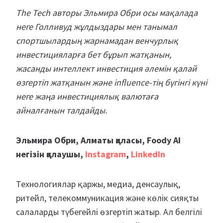
The Tech авторы Эльмира Обри осы мақалада
неге Голливуд жұлдыздары мен танымал
спортшылардың жарнамадан венчурлық
инвестицияларға бет бұрып жатқанын,
жасанды интеллект инвестиция әлемін қалай
өзгертіп жатқанын және influence-тің бүгінгі күні
неге жаңа инвестициялық валютаға
айналғанын талдайды.
Эльмира Обри, Алматы қаласы, Foody AI
негізін қалаушы,
Instagram
,
LinkedIn
Технологиялар қаржы, медиа, денсаулық,
ритейл, телекоммуникация және көлік сияқты
салаларды түбегейлі өзгертіп жатыр. Ал белгілі