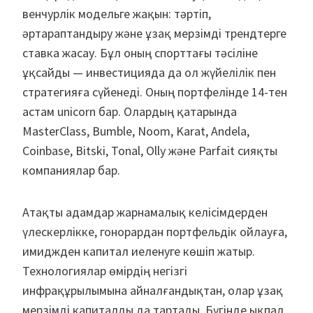
венчурлік модельге жақын: тәртіп,
әртараптандыру және ұзақ мерзімді трендтерге
ставка жасау. Бұл оның спорттағы тәсіліне
ұқсайды — инвестицияда да ол жүйелілік пен
стратегияға сүйенеді. Оның портфелінде 14-тен
астам unicorn бар. Олардың қатарында
MasterClass, Bumble, Noom, Karat, Andela,
Coinbase, Bitski, Tonal, Olly және Parfait сияқты
компаниялар бар.
Атақты адамдар жарнамалық келісімдерден
үлескерлікке, гонорардан портфельдік ойлауға,
имиджден капитал иеленуге көшіп жатыр.
Технологиялар өмірдің негізгі
инфрақұрылымына айналғандықтан, олар ұзақ
мерзімді капиталды да тартады. Бүгінде ықпал