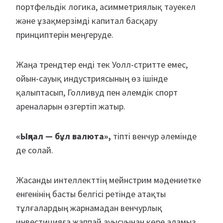
портфельдік логика, асимметриялық тәуекел
және ұзақмерзімді капитал басқару
принциптерін меңгеруде.
Жаңа трендтер енді тек Уолл-стритте емес,
ойын-сауық индустриясының өз ішінде
қалыптасып, Голливуд пен әлемдік спорт
ареналарын өзгертіп жатыр.
«Ықпал — бұл валюта»,
тіпті венчур әлемінде
де солай.
Жасанды интеллекттің мейнстрим мәдениетке
енгенінің басты белгісі ретінде атақты
тұлғалардың жарнамадан венчурлық
инвестицияға жаппай ауысуынан көре аламыз.