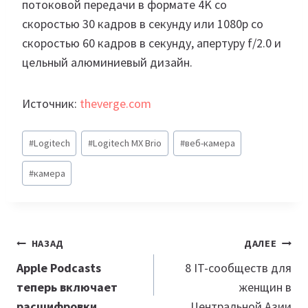
потоковой передачи в формате 4K со
скоростью 30 кадров в секунду или 1080p со
скоростью 60 кадров в секунду, апертуру f/2.0 и
цельный алюминиевый дизайн.
Источник:
theverge.com
Метки
#
Logitech
#
Logitech MX Brio
#
веб-камера
записи:
#
камера
Навигация
НАЗАД
ДАЛЕЕ
по
Apple Podcasts
8 IT-сообществ для
теперь включает
женщин в
записям
расшифровки
Центральной Азии