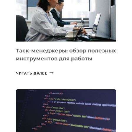
3
ЗАДАЧИ
ЕМУ
МОЖНО
ПОРУЧИТЬ
УЖЕ
СЕГОДНЯ
Таск-менеджеры: обзор полезных
инструментов для работы
ТАСК-
ЧИТАТЬ ДАЛЕЕ
МЕНЕДЖЕРЫ:
ОБЗОР
ПОЛЕЗНЫХ
ИНСТРУМЕНТОВ
ДЛЯ
РАБОТЫ