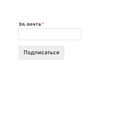
НОУТБУК
ВЫБРАТЬ
К
Эл. почта
*
УЧЕБНОМУ
ГОДУ
2026:
10
Подписаться
ЛУЧШИХ
МОДЕЛЕЙ
ДЛЯ
УЧЕБЫ