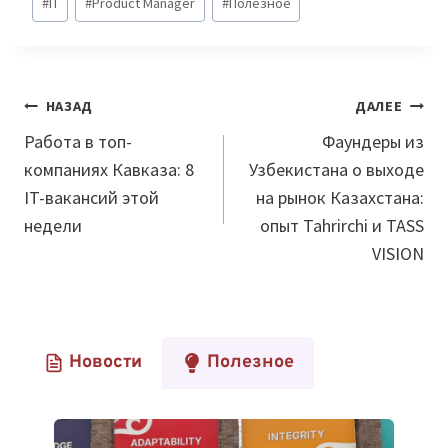
#
IT
#
Product Manager
#
Полезное
записи:
Навигация
НАЗАД
ДАЛЕЕ
по
Работа в топ-
Фаундеры из
компаниях Кавказа: 8
Узбекистана о выходе
записям
IT-вакансий этой
на рынок Казахстана:
недели
опыт Tahrirchi и TASS
VISION
Новости
Полезное