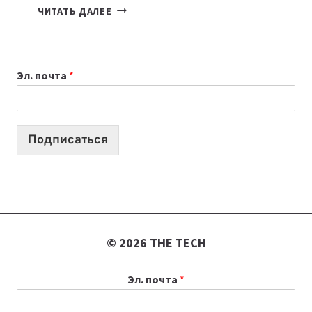
КАКОЙ
ЧИТАТЬ ДАЛЕЕ
НОУТБУК
ВЫБРАТЬ
К
Эл. почта
*
УЧЕБНОМУ
ГОДУ
2026:
10
Подписаться
ЛУЧШИХ
МОДЕЛЕЙ
ДЛЯ
УЧЕБЫ
© 2026 THE TECH
Эл. почта
*