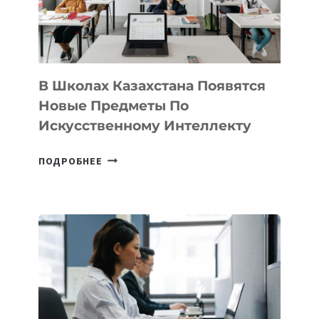
—
МЕЖДУНАРОДНУЮ
ПРОГРАММУ
ДЛЯ
ТЕХНОЛОГИЧЕСКИХ
В Школах Казахстана Появятся
СТАРТАПОВ
Новые Предметы По
Искусственному Интеллекту
В
ПОДРОБНЕЕ
ШКОЛАХ
КАЗАХСТАНА
ПОЯВЯТСЯ
НОВЫЕ
ПРЕДМЕТЫ
ПО
ИСКУССТВЕННОМУ
ИНТЕЛЛЕКТУ