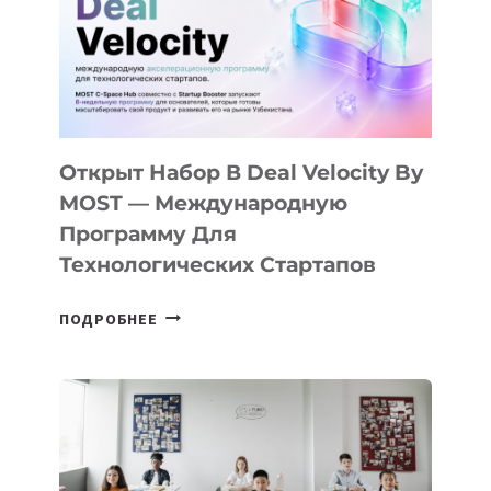
YOUTH
CAMP
ДАЛ
30
ПОДРОСТКАМ
БИЛЕТ
Открыт Набор В Deal Velocity By
В
MOST — Международную
IT-
Программу Для
ПРЕДПРИНИМАТЕЛЬСТВО
Технологических Стартапов
ОТКРЫТ
ПОДРОБНЕЕ
НАБОР
В
DEAL
VELOCITY
BY
MOST