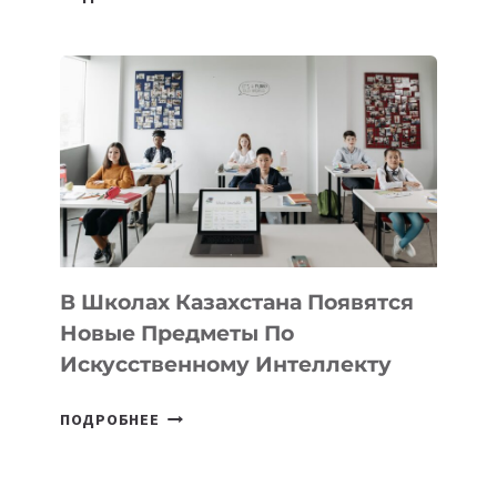
НАБОР
В
DEAL
VELOCITY
BY
MOST
—
МЕЖДУНАРОДНУЮ
ПРОГРАММУ
ДЛЯ
ТЕХНОЛОГИЧЕСКИХ
В Школах Казахстана Появятся
СТАРТАПОВ
Новые Предметы По
Искусственному Интеллекту
В
ПОДРОБНЕЕ
ШКОЛАХ
КАЗАХСТАНА
ПОЯВЯТСЯ