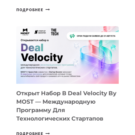
ОТ
ПОДРОБНЕЕ
ДОЛИНЫ
ДО
АЛМАТЫ:
КАК
AI
YOUTH
CAMP
ДАЛ
30
ПОДРОСТКАМ
БИЛЕТ
Открыт Набор В Deal Velocity By
В
MOST — Международную
IT-
Программу Для
ПРЕДПРИНИМАТЕЛЬСТВО
Технологических Стартапов
ОТКРЫТ
ПОДРОБНЕЕ