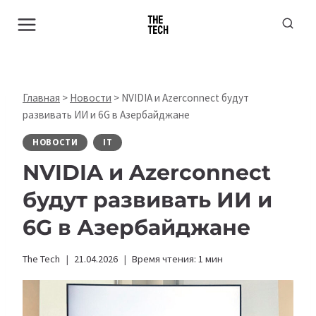
Перейти
к
содержимому
Главная
>
Новости
>
NVIDIA и Azerconnect будут
развивать ИИ и 6G в Азербайджане
НОВОСТИ
IT
NVIDIA и Azerconnect
будут развивать ИИ и
6G в Азербайджане
The Tech
21.04.2026
Время чтения:
1
мин