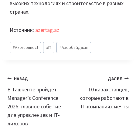
высоких технологиях и строительстве в разных
странах.
Источник:
azertag.az
Метки
#
Azerconnect
#
IT
#
Азербайджан
записи:
Навигация
НАЗАД
ДАЛЕЕ
по
В Ташкенте пройдет
10 казахстанцев,
Manager’s Conference
которые работают в
записям
2026: главное событие
IT-компаниях мечты
для управленцев и IT-
лидеров