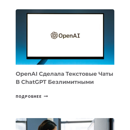
РЕЗИДЕНТОВ
IT
PARK
UZBEKISTAN
РАСШИРИЛАСЬ
ДО
102
СТРАН
OpenAI Сделала Текстовые Чаты
В ChatGPT Безлимитными
OPENAI
ПОДРОБНЕЕ
СДЕЛАЛА
ТЕКСТОВЫЕ
ЧАТЫ
В