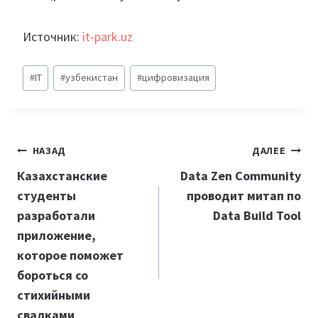
Источник:
it-park.uz
Метки
#
IT
#
узбекистан
#
цифровизация
записи:
Навигация
НАЗАД
ДАЛЕЕ
по
Казахстанские
Data Zen Community
студенты
проводит митап по
записям
разработали
Data Build Tool
приложение,
которое поможет
бороться со
стихийными
свалками