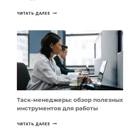
ИИ-
ЧИТАТЬ ДАЛЕЕ
АССИСТЕНТ
ДЛЯ
БИЗНЕСА:
КАКИЕ
3
ЗАДАЧИ
ЕМУ
МОЖНО
ПОРУЧИТЬ
УЖЕ
СЕГОДНЯ
Таск-менеджеры: обзор полезных
инструментов для работы
ТАСК-
ЧИТАТЬ ДАЛЕЕ
МЕНЕДЖЕРЫ:
ОБЗОР