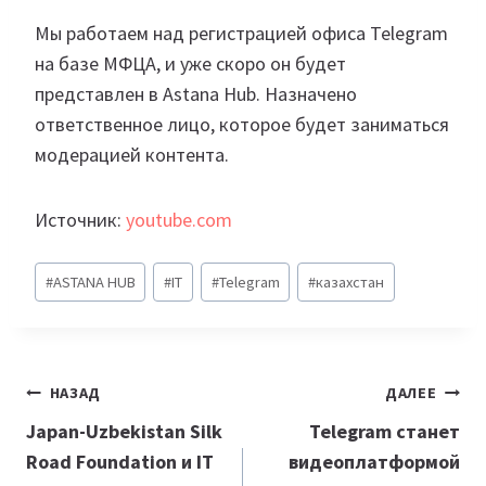
Мы работаем над регистрацией офиса Telegram
на базе МФЦА, и уже скоро он будет
представлен в Astana Hub. Назначено
ответственное лицо, которое будет заниматься
модерацией контента.
Источник:
youtube.com
Метки
#
ASTANA HUB
#
IT
#
Telegram
#
казахстан
записи:
Навигация
НАЗАД
ДАЛЕЕ
по
Japan-Uzbekistan Silk
Telegram станет
Road Foundation и IT
видеоплатформой
записям