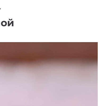
т
мой