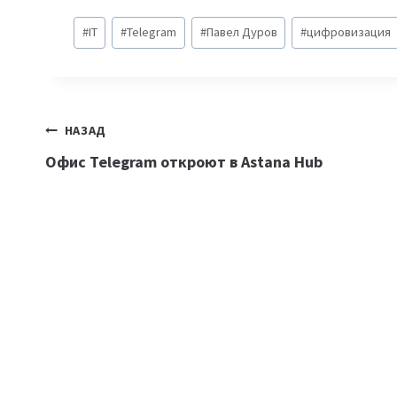
Метки
#
IT
#
Telegram
#
Павел Дуров
#
цифровизация
записи:
Навигация
НАЗАД
Офис Telegram откроют в Astana Hub
по
записям