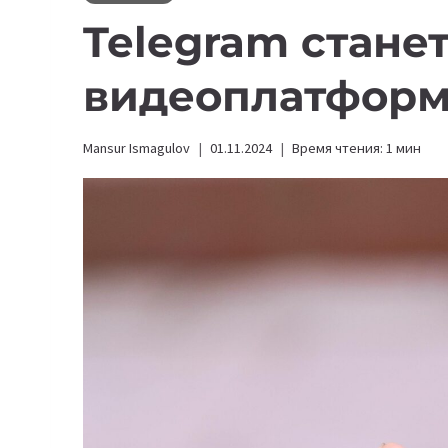
Telegram стане
видеоплатфор
Mansur Ismagulov
01.11.2024
Время чтения:
1
мин