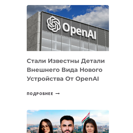
ОПРЕДЕЛЕНЫ
ПРИОРИТЕТНЫЕ
ЗАДАЧИ
ПО
РАЗВИТИЮ
ЭКОСИСТЕМЫ
ИСКУССТВЕННОГО
ИНТЕЛЛЕКТА
Стали Известны Детали
Внешнего Вида Нового
Устройства От OpenAI
СТАЛИ
ПОДРОБНЕЕ
ИЗВЕСТНЫ
ДЕТАЛИ
ВНЕШНЕГО
ВИДА
НОВОГО