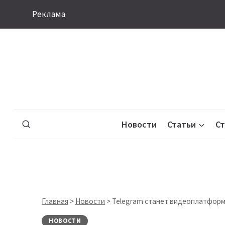
Перейти
Реклама
к
содержимому
Новости
Статьи
С
Главная
>
Новости
>
Telegram станет видеоплатфор
НОВОСТИ