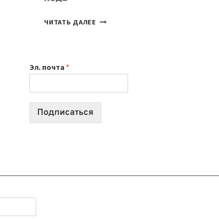
7
ЧИТАТЬ ДАЛЕЕ
ПРИЛОЖЕНИЙ
ДЛЯ
ВАЙБКОДИНГА,
Эл. почта
*
КОТОРЫЕ
ПОМОГАЮТ
СОЗДАВАТЬ
ПРОДУКТЫ
Подписаться
БЕЗ
СЛОЖНОГО
КОДА