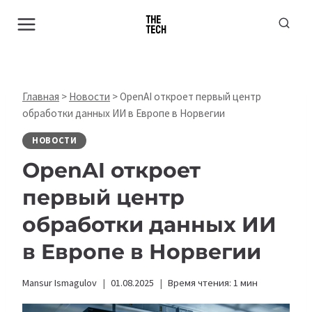
Перейти
к
содержимому
Главная
>
Новости
>
OpenAI откроет первый центр
обработки данных ИИ в Европе в Норвегии
НОВОСТИ
OpenAI откроет
первый центр
обработки данных ИИ
в Европе в Норвегии
Mansur Ismagulov
01.08.2025
Время чтения:
1
мин