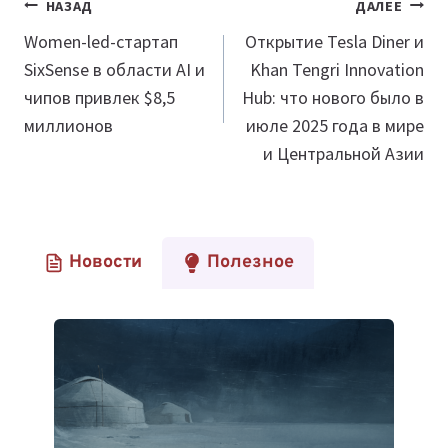
Навигация
НАЗАД
ДАЛЕЕ
по
Women-led-стартап
Открытие Tesla Diner и
SixSense в области AI и
Khan Tengri Innovation
записям
чипов привлек $8,5
Hub: что нового было в
миллионов
июле 2025 года в мире
и Центральной Азии
Новости
Полезное