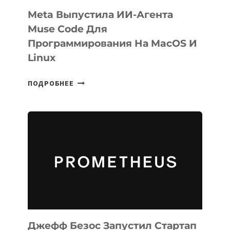
Meta Выпустила ИИ-Агента
Muse Code Для
Программирования На MacOS И
Linux
META
ПОДРОБНЕЕ
ВЫПУСТИЛА
ИИ-
АГЕНТА
MUSE
CODE
ДЛЯ
ПРОГРАММИРОВАНИЯ
НА
MACOS
И
LINUX
Джефф Безос Запустил Стартап