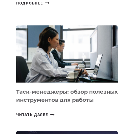
ГЕОГРАФИЯ
ПОДРОБНЕЕ
ЭКСПОРТА
РЕЗИДЕНТОВ
IT
PARK
UZBEKISTAN
РАСШИРИЛАСЬ
ДО
102
СТРАН
Таск-менеджеры: обзор полезных
инструментов для работы
ТАСК-
ЧИТАТЬ ДАЛЕЕ
МЕНЕДЖЕРЫ:
ОБЗОР