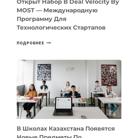
Открыт Набор В Deal Velocity By
MOST — Международную
Программу Для
Технологических Стартапов
ОТКРЫТ
ПОДРОБНЕЕ
НАБОР
В
DEAL
VELOCITY
BY
MOST
—
МЕЖДУНАРОДНУЮ
ПРОГРАММУ
ДЛЯ
ТЕХНОЛОГИЧЕСКИХ
В Школах Казахстана Появятся
СТАРТАПОВ
Новые Предметы По