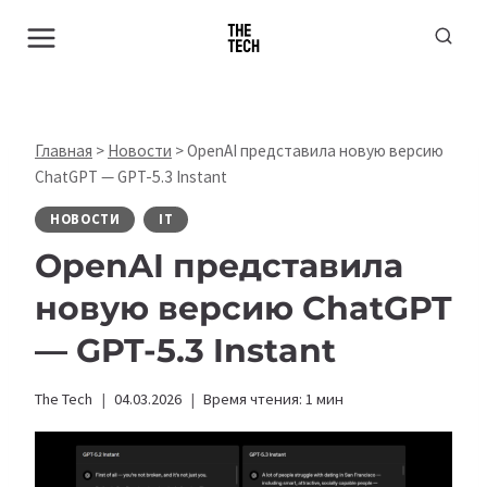
Перейти
к
содержимому
Главная
>
Новости
>
OpenAI представила новую версию
ChatGPT — GPT-5.3 Instant
НОВОСТИ
IT
OpenAI представила
новую версию ChatGPT
— GPT-5.3 Instant
The Tech
04.03.2026
Время чтения:
1
мин