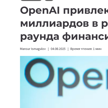
OpenAI привлек
миллиардов в р
раунда финанс
Mansur Ismagulov
04.08.2025
Время чтения:
1
мин