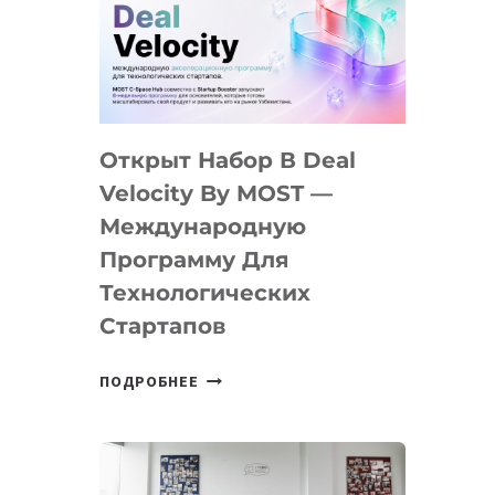
AI
YOUTH
CAMP
ДАЛ
30
Открыт Набор В Deal
ПОДРОСТКАМ
БИЛЕТ
Velocity By MOST —
В
Международную
IT-
Программу Для
ПРЕДПРИНИМАТЕЛЬСТВО
Технологических
Стартапов
ОТКРЫТ
ПОДРОБНЕЕ
НАБОР
В
DEAL
VELOCITY