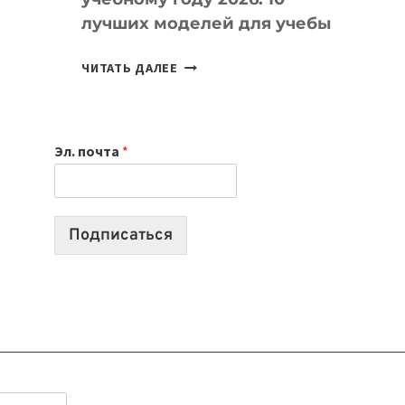
лучших моделей для учебы
КАКОЙ
ЧИТАТЬ ДАЛЕЕ
НОУТБУК
ВЫБРАТЬ
К
Эл. почта
*
УЧЕБНОМУ
ГОДУ
2026:
10
Подписаться
ЛУЧШИХ
МОДЕЛЕЙ
ДЛЯ
УЧЕБЫ