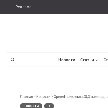
Перейти
Реклама
к
содержимому
Новости
Статьи
С
Главная
>
Новости
>
OpenAI привлекла $8,3 миллиард
НОВОСТИ
IT