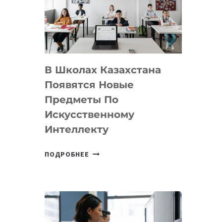
BY
MOST
—
МЕЖДУНАРОДНУЮ
ПРОГРАММУ
В Школах Казахстана
ДЛЯ
ТЕХНОЛОГИЧЕСКИХ
Появятся Новые
СТАРТАПОВ
Предметы По
Искусственному
Интеллекту
В
ПОДРОБНЕЕ
ШКОЛАХ
КАЗАХСТАНА
ПОЯВЯТСЯ
НОВЫЕ
ПРЕДМЕТЫ