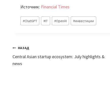
Источник:
Financial Times
Метки
#
ChatGPT
#
IT
#
OpenAI
#
инвестиции
записи:
Навигация
НАЗАД
Central Asian startup ecosystem: July highlights &
по
news
записям