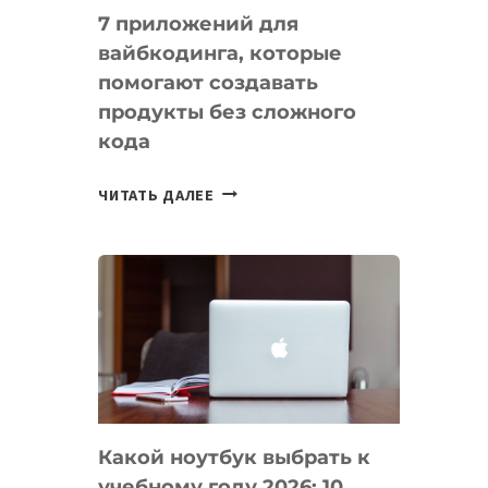
7 приложений для
вайбкодинга, которые
помогают создавать
продукты без сложного
кода
7
ЧИТАТЬ ДАЛЕЕ
ПРИЛОЖЕНИЙ
ДЛЯ
ВАЙБКОДИНГА,
КОТОРЫЕ
ПОМОГАЮТ
СОЗДАВАТЬ
ПРОДУКТЫ
БЕЗ
СЛОЖНОГО
Какой ноутбук выбрать к
КОДА
учебному году 2026: 10