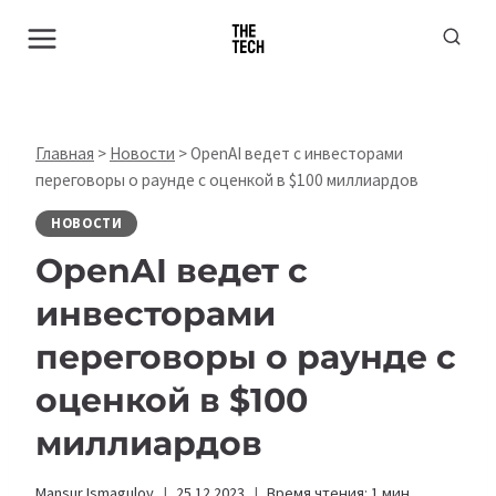
Перейти
к
содержимому
Главная
>
Новости
>
OpenAI ведет с инвесторами
переговоры о раунде с оценкой в $100 миллиардов
НОВОСТИ
OpenAI ведет с
инвесторами
переговоры о раунде с
оценкой в $100
миллиардов
Mansur Ismagulov
25.12.2023
Время чтения:
1
мин