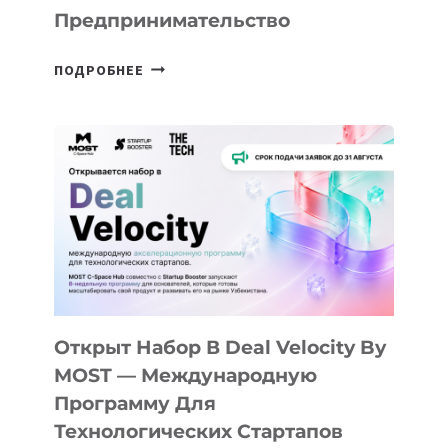
Предпринимательство
ОТ
ПОДРОБНЕЕ
ДОЛИНЫ
ДО
АЛМАТЫ:
КАК
AI
YOUTH
CAMP
ДАЛ
30
ПОДРОСТКАМ
БИЛЕТ
Открыт Набор В Deal Velocity By
В
MOST — Международную
IT-
Программу Для
ПРЕДПРИНИМАТЕЛЬСТВО
Технологических Стартапов