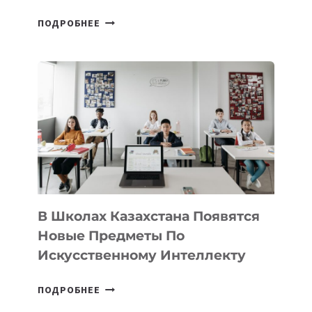
ОТКРЫТ
ПОДРОБНЕЕ
НАБОР
В
DEAL
VELOCITY
BY
MOST
—
МЕЖДУНАРОДНУЮ
ПРОГРАММУ
ДЛЯ
ТЕХНОЛОГИЧЕСКИХ
В Школах Казахстана Появятся
СТАРТАПОВ
Новые Предметы По
Искусственному Интеллекту
В
ПОДРОБНЕЕ
ШКОЛАХ