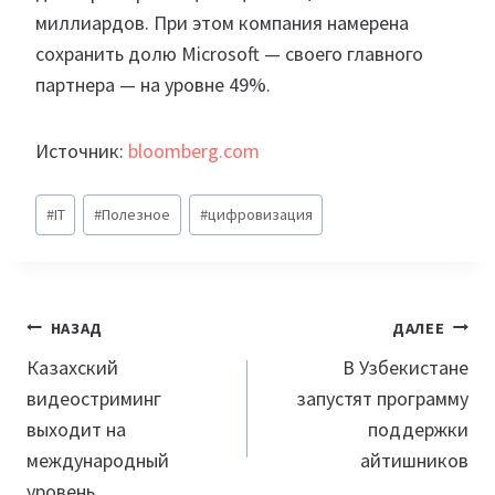
миллиардов. При этом компания намерена
сохранить долю Microsoft — своего главного
партнера — на уровне 49%.
Источник:
bloomberg.com
Метки
#
IT
#
Полезное
#
цифровизация
записи:
Навигация
НАЗАД
ДАЛЕЕ
по
Казахский
В Узбекистане
видеостриминг
запустят программу
записям
выходит на
поддержки
международный
айтишников
уровень