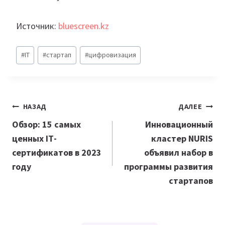
Источник:
bluescreen.kz
Метки
#
IT
#
стартап
#
цифровизация
записи:
Навигация
НАЗАД
ДАЛЕЕ
по
Обзор: 15 самых
Инновационный
ценных IТ-
кластер NURIS
записям
сертификатов в 2023
объявил набор в
году
программы развития
стартапов