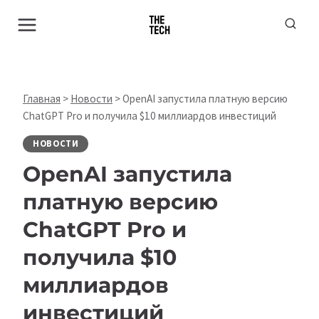
Перейти
к
содержимому
Главная
>
Новости
>
OpenAI запустила платную версию
ChatGPT Pro и получила $10 миллиардов инвестиций
НОВОСТИ
OpenAI запустила
платную версию
ChatGPT Pro и
получила $10
миллиардов
инвестиций