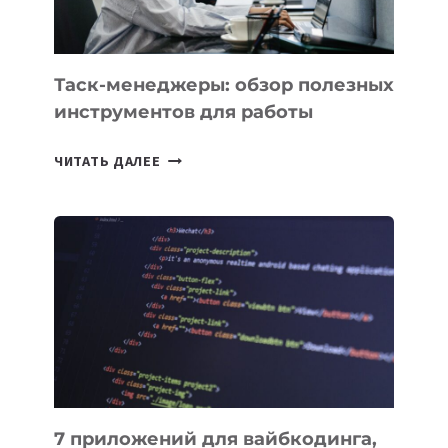
МОЖНО
ПОРУЧИТЬ
УЖЕ
СЕГОДНЯ
Таск-менеджеры: обзор полезных
инструментов для работы
ТАСК-
ЧИТАТЬ ДАЛЕЕ
МЕНЕДЖЕРЫ:
ОБЗОР
ПОЛЕЗНЫХ
ИНСТРУМЕНТОВ
ДЛЯ
РАБОТЫ
7 приложений для вайбкодинга,