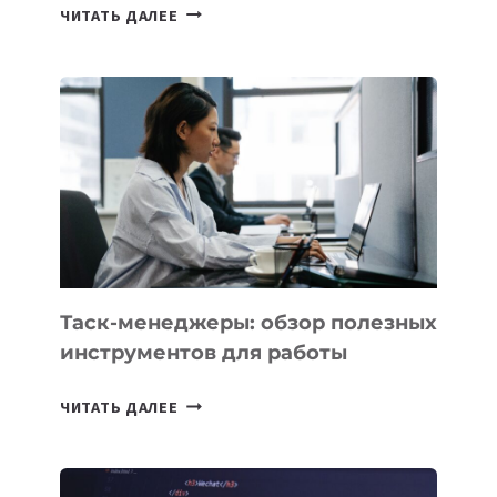
ИИ-
ЧИТАТЬ ДАЛЕЕ
АССИСТЕНТ
ДЛЯ
БИЗНЕСА:
КАКИЕ
3
ЗАДАЧИ
ЕМУ
МОЖНО
ПОРУЧИТЬ
УЖЕ
СЕГОДНЯ
Таск-менеджеры: обзор полезных
инструментов для работы
ТАСК-
ЧИТАТЬ ДАЛЕЕ
МЕНЕДЖЕРЫ:
ОБЗОР
ПОЛЕЗНЫХ