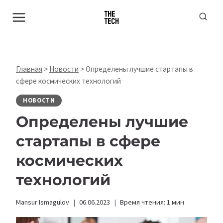
Перейти
к
содержимому
Главная
>
Новости
>
Определены лучшие стартапы в
сфере космических технологий
НОВОСТИ
Определены лучшие
стартапы в сфере
космических
технологий
Mansur Ismagulov
06.06.2023
Время чтения:
1
мин