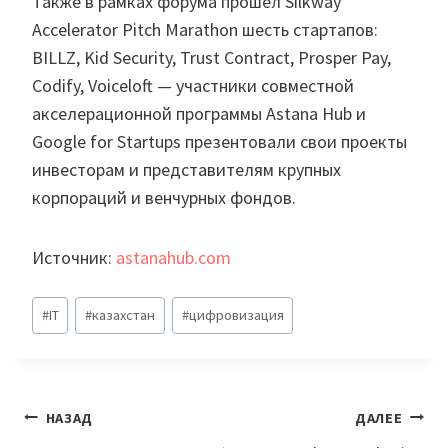
Также в рамках форума прошел Silkway
Accelerator Pitch Marathon шесть стартапов:
BILLZ, Kid Security, Trust Contract, Prosper Pay,
Codify, Voiceloft — участники совместной
акселерационной программы Astana Hub и
Google for Startups презентовали свои проекты
инвесторам и представителям крупных
корпораций и венчурных фондов.
Источник:
astanahub.com
Метки
#
IT
#
казахстан
#
цифровизация
записи:
Навигация
НАЗАД
ДАЛЕЕ