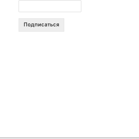
ТЕХНОЛОГИЯХ,
ИИ-
АГЕНТАХ
Подписаться
И
СТАРТАПАХ