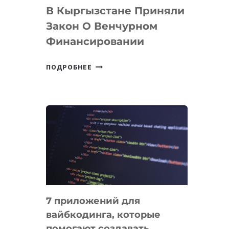
В Кыргызстане Приняли
Закон О Венчурном
Финансировании
В
ПОДРОБНЕЕ
КЫРГЫЗСТАНЕ
ПРИНЯЛИ
ЗАКОН
О
ВЕНЧУРНОМ
ФИНАНСИРОВАНИИ
7 приложений для
вайбкодинга, которые
помогают создавать