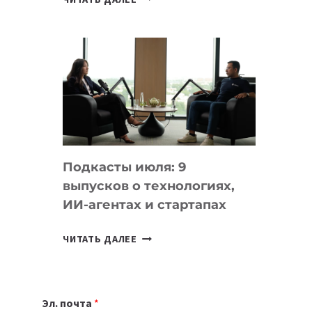
НОУТБУК
ВЫБРАТЬ
К
УЧЕБНОМУ
ГОДУ
2026:
10
ЛУЧШИХ
МОДЕЛЕЙ
Подкасты июля: 9
ДЛЯ
выпусков о технологиях,
УЧЕБЫ
ИИ-агентах и стартапах
ПОДКАСТЫ
ЧИТАТЬ ДАЛЕЕ
ИЮЛЯ:
9
ВЫПУСКОВ
Эл. почта
*
О