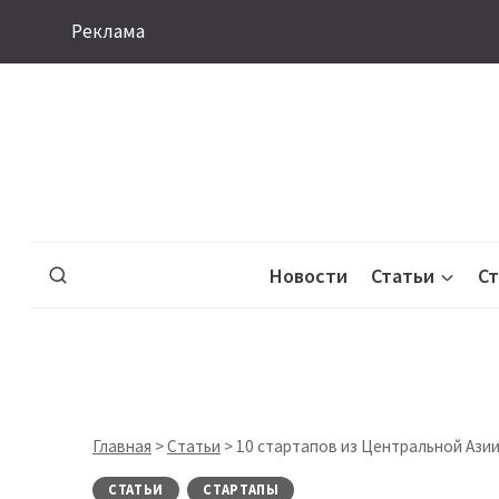
Перейти
Реклама
к
содержимому
Новости
Статьи
С
Главная
>
Статьи
>
10 стартапов из Центральной Азии
СТАТЬИ
СТАРТАПЫ