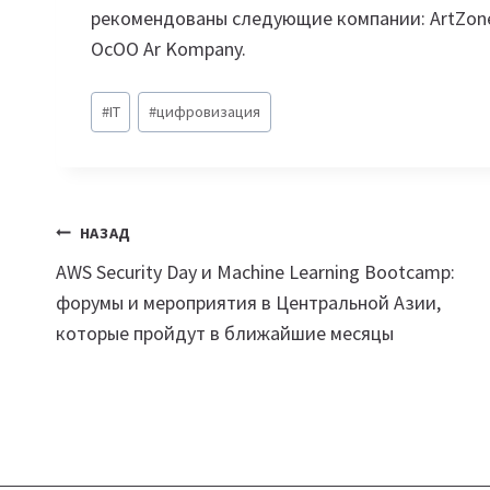
рекомендованы следующие компании: ArtZone, 
ОсОО Ar Kompany.
Метки
#
IT
#
цифровизация
записи:
Навигация
НАЗАД
AWS Security Day и Machine Learning Bootcamp:
по
форумы и мероприятия в Центральной Азии,
записям
которые пройдут в ближайшие месяцы