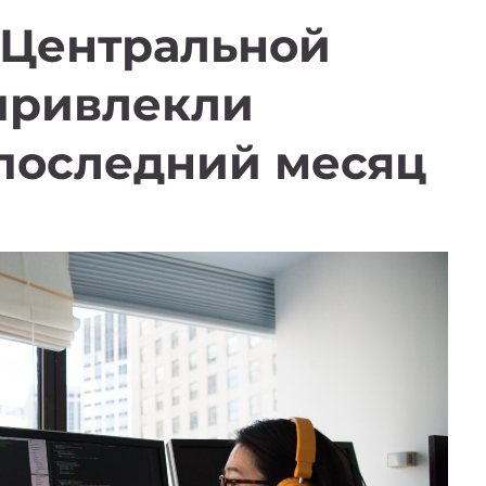
з Центральной
привлекли
 последний месяц