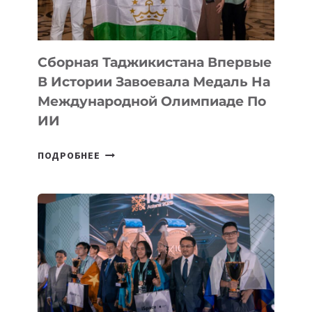
CYBER
STEPPE
Сборная Таджикистана Впервые
В Истории Завоевала Медаль На
Международной Олимпиаде По
ИИ
СБОРНАЯ
ПОДРОБНЕЕ
ТАДЖИКИСТАНА
ВПЕРВЫЕ
В
ИСТОРИИ
ЗАВОЕВАЛА
МЕДАЛЬ
НА
МЕЖДУНАРОДНОЙ
ОЛИМПИАДЕ