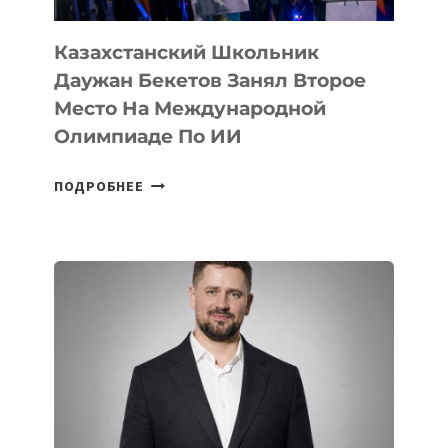
ПО
ИИ
Казахстанский Школьник
Даужан Бекетов Занял Второе
Место На Международной
Олимпиаде По ИИ
КАЗАХСТАНСКИЙ
ПОДРОБНЕЕ
ШКОЛЬНИК
ДАУЖАН
БЕКЕТОВ
ЗАНЯЛ
ВТОРОЕ
МЕСТО
НА
МЕЖДУНАРОДНОЙ
ОЛИМПИАДЕ
ПО