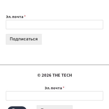
ДЛЯ
ВАЙБКОДИНГА,
Эл. почта
*
КОТОРЫЕ
ПОМОГАЮТ
СОЗДАВАТЬ
ПРОДУКТЫ
Подписаться
БЕЗ
СЛОЖНОГО
КОДА
© 2026 THE TECH
Эл. почта
*