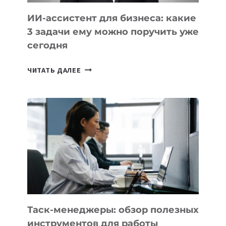
ИИ
ИИ-ассистент для бизнеса: какие
3 задачи ему можно поручить уже
сегодня
ИИ-
ЧИТАТЬ ДАЛЕЕ
АССИСТЕНТ
ДЛЯ
БИЗНЕСА:
КАКИЕ
3
ЗАДАЧИ
ЕМУ
МОЖНО
ПОРУЧИТЬ
УЖЕ
СЕГОДНЯ
Таск-менеджеры: обзор полезных
инструментов для работы