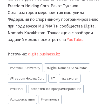
Freedom Holding Corp. Ренат Туканов.
Организатором мероприятия выступила
Федерация по спортивному программированию
при поддержке МЦРИАП и сообщества Digital
Nomads Kazakhstan. Трансляцию с разбором
заданий можно посмотреть на
YouTube.
Источник:
digitalbusiness.kz
Метки
#
Astana IT University
#
Digital Nomads Kazakhstan
записи:
#
Freedom Holding Corp
#
IT
#
казахстан
#
МЦРИАП
#
спортивное программирование
#
цифровизация
#
чемпионат