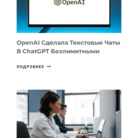
РАСШИРИЛАСЬ
ДО
102
СТРАН
OpenAI Сделала Текстовые Чаты
В ChatGPT Безлимитными
OPENAI
ПОДРОБНЕЕ
СДЕЛАЛА
ТЕКСТОВЫЕ
ЧАТЫ
В
CHATGPT
БЕЗЛИМИТНЫМИ