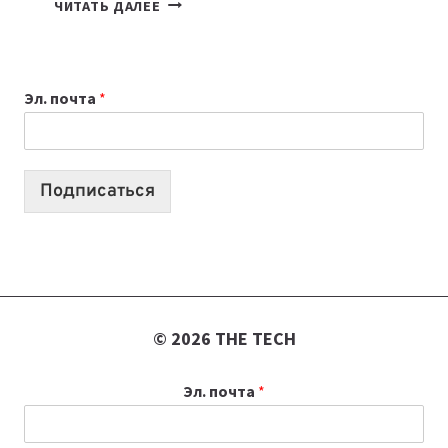
ЧИТАТЬ ДАЛЕЕ
НОУТБУК
ВЫБРАТЬ
К
Эл. почта
*
УЧЕБНОМУ
ГОДУ
2026:
10
Подписаться
ЛУЧШИХ
МОДЕЛЕЙ
ДЛЯ
УЧЕБЫ
© 2026 THE TECH
Эл. почта
*