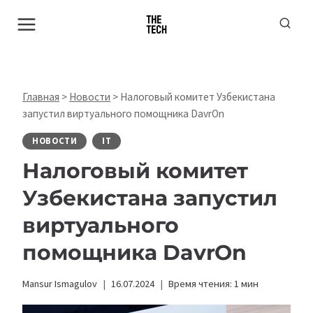
Перейти
к
содержимому
Главная
>
Новости
>
Налоговый комитет Узбекистана
запустил виртуального помощника DavrOn
НОВОСТИ
IT
Налоговый комитет
Узбекистана запустил
виртуального
помощника DavrOn
Mansur Ismagulov
16.07.2024
Время чтения:
1
мин