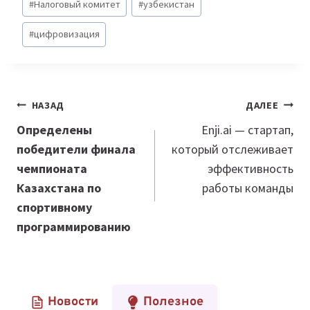
#
Налоговый комитет
#
узбекистан
#
цифровизация
Навигация
НАЗАД
ДАЛЕЕ
по
Определены
Enji.ai — стартап,
победители финала
который отслеживает
записям
чемпионата
эффективность
Казахстана по
работы команды
спортивному
программированию
Новости
Полезное