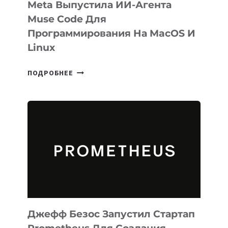
Meta Выпустила ИИ-Агента
Muse Code Для
Программирования На MacOS И
Linux
META
ПОДРОБНЕЕ
ВЫПУСТИЛА
ИИ-
АГЕНТА
MUSE
CODE
ДЛЯ
ПРОГРАММИРОВАНИЯ
НА
MACOS
И
LINUX
Джефф Безос Запустил Стартап