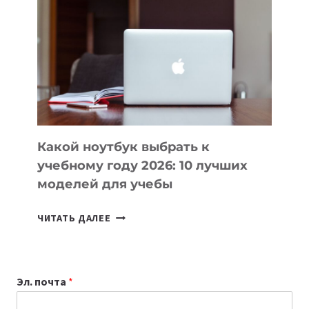
ВАЙБКОДИНГА,
КОТОРЫЕ
ПОМОГАЮТ
СОЗДАВАТЬ
ПРОДУКТЫ
БЕЗ
СЛОЖНОГО
КОДА
Какой ноутбук выбрать к
учебному году 2026: 10 лучших
моделей для учебы
КАКОЙ
ЧИТАТЬ ДАЛЕЕ
НОУТБУК
ВЫБРАТЬ
К
Эл. почта
*
УЧЕБНОМУ
ГОДУ