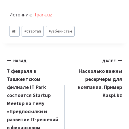
Источник:
itpark.uz
Метки
#
IT
#
стартап
#
узбекистан
записи:
Навигация
НАЗАД
ДАЛЕЕ
по
7 февраля в
Насколько важны
Ташкентском
ресерчеры для
записям
филиале IT Park
компании. Пример
состоится Startup
Kaspi.kz
Meetup на тему
«Предпосылки и
развитие IT-решений
в финансовом