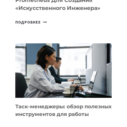
Prometheus Для Создания
«искусственного Инженера»
ДЖЕФФ
ПОДРОБНЕЕ
БЕЗОС
ЗАПУСТИЛ
СТАРТАП
PROMETHEUS
ДЛЯ
СОЗДАНИЯ
«ИСКУССТВЕННОГО
ИНЖЕНЕРА»
Таск-менеджеры: обзор полезных
инструментов для работы
ТАСК-