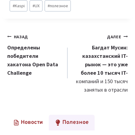
Метки
#
Kaspi
#
UX
#
полезное
записи:
Навигация
НАЗАД
ДАЛЕЕ
по
Определены
Багдат Мусин:
победители
казахстанский IT-
записям
хакатона Open Data
рынок — это уже
Challenge
более 10 тысяч IT-
компаний и 150 тысяч
занятых в отрасли
Новости
Полезное