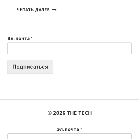
7
ЧИТАТЬ ДАЛЕЕ
ПРИЛОЖЕНИЙ
ДЛЯ
ВАЙБКОДИНГА,
Эл. почта
*
КОТОРЫЕ
ПОМОГАЮТ
СОЗДАВАТЬ
ПРОДУКТЫ
Подписаться
БЕЗ
СЛОЖНОГО
КОДА
© 2026 THE TECH
Эл. почта
*