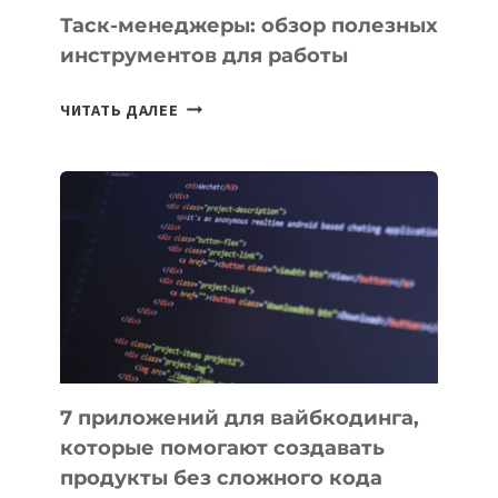
СЕГОДНЯ
Таск-менеджеры: обзор полезных
инструментов для работы
ТАСК-
ЧИТАТЬ ДАЛЕЕ
МЕНЕДЖЕРЫ:
ОБЗОР
ПОЛЕЗНЫХ
ИНСТРУМЕНТОВ
ДЛЯ
РАБОТЫ
7 приложений для вайбкодинга,
которые помогают создавать
продукты без сложного кода