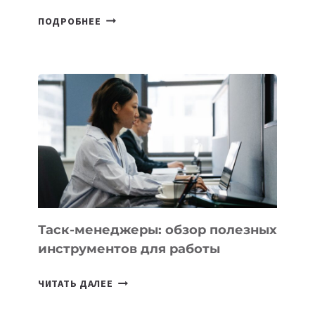
В
ПОДРОБНЕЕ
ШКОЛАХ
КАЗАХСТАНА
ПОЯВЯТСЯ
НОВЫЕ
ПРЕДМЕТЫ
ПО
ИСКУССТВЕННОМУ
ИНТЕЛЛЕКТУ
Таск-менеджеры: обзор полезных
инструментов для работы
ТАСК-
ЧИТАТЬ ДАЛЕЕ
МЕНЕДЖЕРЫ:
ОБЗОР