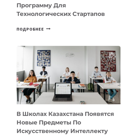
IT-
Программу Для
ПРЕДПРИНИМАТЕЛЬСТВО
Технологических Стартапов
ОТКРЫТ
ПОДРОБНЕЕ
НАБОР
В
DEAL
VELOCITY
BY
MOST
—
МЕЖДУНАРОДНУЮ
ПРОГРАММУ
ДЛЯ
ТЕХНОЛОГИЧЕСКИХ
В Школах Казахстана Появятся
СТАРТАПОВ
Новые Предметы По
Искусственному Интеллекту