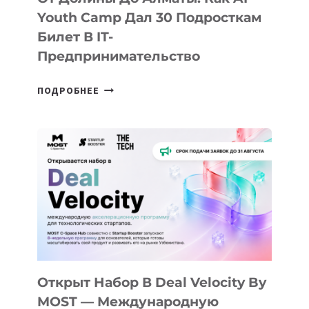
Youth Camp Дал 30 Подросткам
Билет В IT-
Предпринимательство
ОТ
ПОДРОБНЕЕ
ДОЛИНЫ
ДО
АЛМАТЫ:
КАК
AI
YOUTH
CAMP
ДАЛ
30
ПОДРОСТКАМ
БИЛЕТ
Открыт Набор В Deal Velocity By
В
MOST — Международную