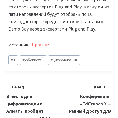
со стороны экспертов Plug and Play, в каждом из
пяти направлений будут отобраны по 10
команд, которые представят свои стартапы на
Demo Day перед экспертами Plug and Play.
Источник:
it-park.uz
Метки
#
IT
#
узбекистан
#
цифровизация
записи:
Навигация
НАЗАД
ДАЛЕЕ
по
В честь дня
Конференция
цифровизации в
«EdCrunch X
—
записям
Алматы пройдет
Равный доступ для