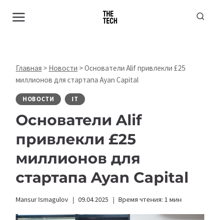
Перейти
к
содержимому
Главная
>
Новости
>
Основатели Alif привлекли £25
миллионов для стартапа Ayan Capital
НОВОСТИ
IT
Основатели Alif
привлекли £25
миллионов для
стартапа Ayan Capital
Mansur Ismagulov
09.04.2025
Время чтения:
1
мин