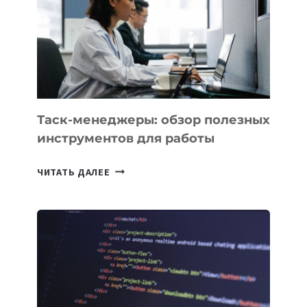
3
ЗАДАЧИ
ЕМУ
МОЖНО
ПОРУЧИТЬ
УЖЕ
СЕГОДНЯ
Таск-менеджеры: обзор полезных
инструментов для работы
ТАСК-
ЧИТАТЬ ДАЛЕЕ
МЕНЕДЖЕРЫ:
ОБЗОР
ПОЛЕЗНЫХ
ИНСТРУМЕНТОВ
ДЛЯ
РАБОТЫ