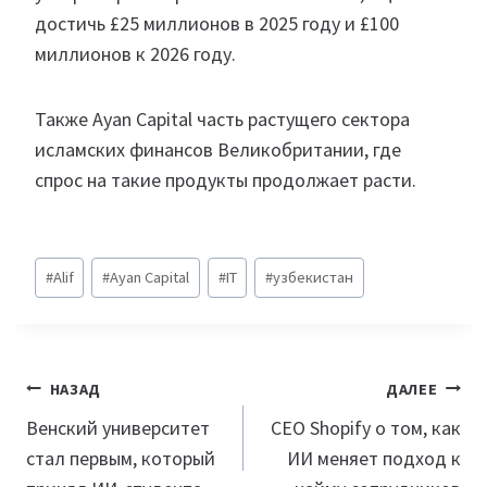
достичь £25 миллионов в 2025 году и £100
миллионов к 2026 году.
Также Ayan Capital часть растущего сектора
исламских финансов Великобритании, где
спрос на такие продукты продолжает расти.
Метки
#
Alif
#
Ayan Capital
#
IT
#
узбекистан
записи:
Навигация
НАЗАД
ДАЛЕЕ
по
Венский университет
CEO Shopify о том, как
стал первым, который
ИИ меняет подход к
записям