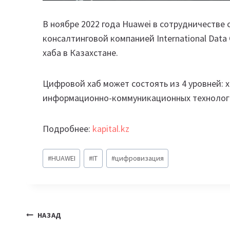
В ноябре 2022 года Huawei в сотрудничестве
консалтинговой компанией International Data
хаба в Казахстане.
Цифровой хаб может состоять из 4 уровней: 
информационно-коммуникационных технологи
Подробнее:
kapital.kz
Метки
#
HUAWEI
#
IT
#
цифровизация
записи:
Навигация
НАЗАД