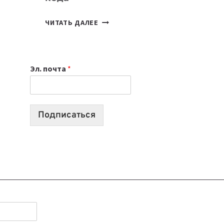
7
ЧИТАТЬ ДАЛЕЕ
ПРИЛОЖЕНИЙ
ДЛЯ
ВАЙБКОДИНГА,
Эл. почта
*
КОТОРЫЕ
ПОМОГАЮТ
СОЗДАВАТЬ
ПРОДУКТЫ
Подписаться
БЕЗ
СЛОЖНОГО
КОДА