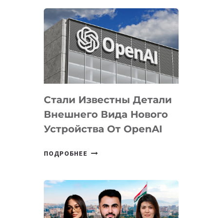
ОПРЕДЕЛЕНЫ
ПРИОРИТЕТНЫЕ
ЗАДАЧИ
ПО
РАЗВИТИЮ
ЭКОСИСТЕМЫ
ИСКУССТВЕННОГО
ИНТЕЛЛЕКТА
Стали Известны Детали
Внешнего Вида Нового
Устройства От OpenAI
СТАЛИ
ПОДРОБНЕЕ
ИЗВЕСТНЫ
ДЕТАЛИ
ВНЕШНЕГО
ВИДА
НОВОГО