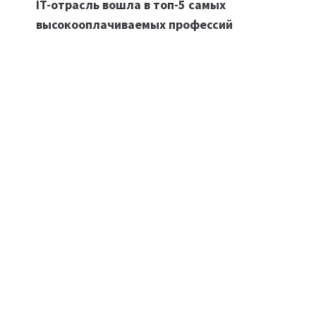
IT-отрасль вошла в топ-5 самых
по
высокооплачиваемых профессий
записям