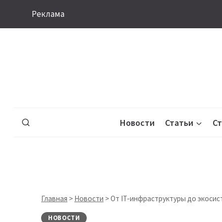
Перейти
Реклама
к
содержимому
Новости
Статьи
С
Главная
>
Новости
>
От IT-инфраструктуры до экоси
НОВОСТИ